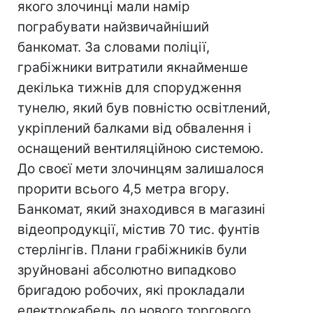
якого злочинці мали намір
пограбувати найзвичайніший
банкомат. За словами поліції,
грабіжники витратили якнайменше
декілька тижнів для спорудження
тунелю, який був повністю освітлений,
укріплений балками від обвалення і
оснащений вентиляційною системою.
До своєї мети злочинцям залишалося
прорити всього 4,5 метра вгору.
Банкомат, який знаходився в магазині
відеопродукції, містив 70 тис. фунтів
стерлінгів. Плани грабіжників були
зруйновані абсолютно випадково
бригадою робочих, які прокладали
електрокабель до нового торгового