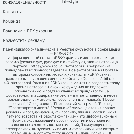
Lifestyle
конфиденциальности
Контакты
Команда
Вакансии в РБК-Украина
Разместить рекламу
Идентификатор онлайн-медиа в Реестре субъектов в сфере медиа
— R40-05347
Информационный портал «РБК-Украина» имеет трехязычную
версию (украинскую, русскую и английскую), главная страница
портала –
https://www.rbc.ua
. Фотографии, изображения
принадлежат их правообладателям. Все фотографии на Портале,
авторами которых являются журналисты РБК-Украина,
размещены на условиях лицензии Creative Commons Attribution
4.0 International. Редакция РБК-Украина может не разделять точку
зрения авторов. Оценочные суждения не подлежат
опровержению и подтверждению их правдивости. За
достоверность и содержание рекламы ответственность несет
рекламодатель. Материалы, обозначенные плашкой: "Пресс-
релизы", "Спецпроект", "Партнерский материал", "Promo",
"Благотворительность", "Резонанс" размещаются на правах
рекламы и предназначены, как правило, для лиц, достигших 21-
летнего возраста. «Новости компании» – это информационный
формат, охватывающий новости, события и объявления,
связанные с деятельностью компаний, базирующиеся на
прессрелизах, выпускаемых самими компаниями, и за которые
редакция не несет ответственности. Онлайн-медиа «РБК-