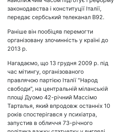
найближчим часом підготує і реформу
законодавства і конституції Італії,
передає сербський телеканал В92.
Раніше він пообіцяв перемогти
організовану злочинність у країні до
2013 р.
Нагадаємо, що 13 грудня 2009 р. під
час мітингу, організованого
правлячою партією Італії "Народ
свободи", на центральній міланській
площі Дуомо 42-річний Массімо
Тарталья, який впродовж останніх 10
років спостерігався у психіатра,
запустив в обличчя 73-річного
політика важку статуетку у вигляді