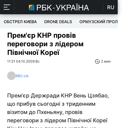
RU
ОБСТРЕЛ КИЕВА
DRONE DEALS
ОРМУЗСКИЙ ПРОЛИВ
Прем'єр КНР провів
переговори з лідером
Північної Кореї
11:21 04.10.2009 Вс
2 мин
RBC.UA
Прем'єр Держради КНР Вень Цзябао,
що прибув сьогодні з триденним
візитом до Пхеньяну, провів
переговори з лідером Північної Кореї