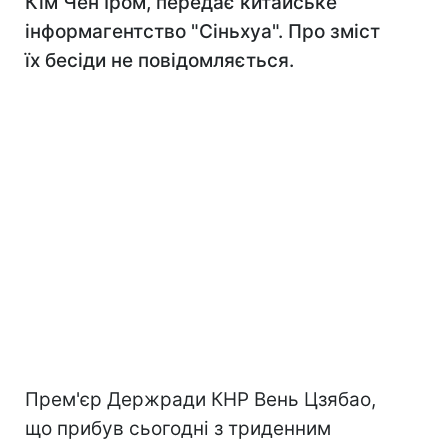
Кім Чен Іром, передає китайське
інформагентство "Сіньхуа". Про зміст
їх бесіди не повідомляється.
Прем'єр Держради КНР Вень Цзябао,
що прибув сьогодні з триденним