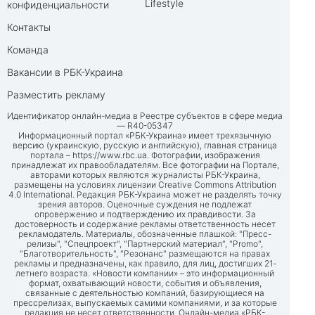
Lifestyle
конфиденциальности
Контакты
Команда
Вакансии в РБК-Украина
Разместить рекламу
Идентификатор онлайн-медиа в Реестре субъектов в сфере медиа
— R40-05347
Информационный портал «РБК-Украина» имеет трехязычную
версию (украинскую, русскую и английскую), главная страница
портала –
https://www.rbc.ua
. Фотографии, изображения
принадлежат их правообладателям. Все фотографии на Портале,
авторами которых являются журналисты РБК-Украина,
размещены на условиях лицензии Creative Commons Attribution
4.0 International. Редакция РБК-Украина может не разделять точку
зрения авторов. Оценочные суждения не подлежат
опровержению и подтверждению их правдивости. За
достоверность и содержание рекламы ответственность несет
рекламодатель. Материалы, обозначенные плашкой: "Пресс-
релизы", "Спецпроект", "Партнерский материал", "Promo",
"Благотворительность", "Резонанс" размещаются на правах
рекламы и предназначены, как правило, для лиц, достигших 21-
летнего возраста. «Новости компании» – это информационный
формат, охватывающий новости, события и объявления,
связанные с деятельностью компаний, базирующиеся на
прессрелизах, выпускаемых самими компаниями, и за которые
редакция не несет ответственности. Онлайн-медиа «РБК-