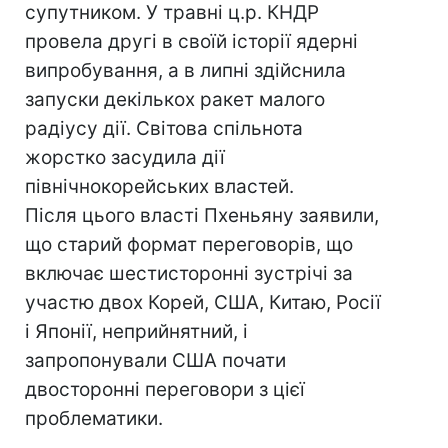
супутником. У травні ц.р. КНДР
провела другі в своїй історії ядерні
випробування, а в липні здійснила
запуски декількох ракет малого
радіусу дії. Світова спільнота
жорстко засудила дії
північнокорейських властей.
Після цього власті Пхеньяну заявили,
що старий формат переговорів, що
включає шестисторонні зустрічі за
участю двох Корей, США, Китаю, Росії
і Японії, неприйнятний, і
запропонували США почати
двосторонні переговори з цієї
проблематики.