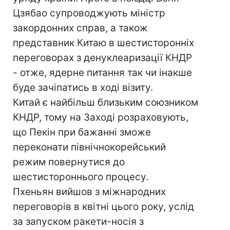
Цзябао супроводжують міністр
закордонних справ, а також
представник Китаю в шестисторонніх
переговорах з денуклеаризації КНДР
- отже, ядерне питання так чи інакше
буде зачіпатись в ході візиту.
Китай є найбільш близьким союзником
КНДР, тому на Заході розраховують,
що Пекін при бажанні зможе
переконати північнокорейський
режим повернутися до
шестистороннього процесу.
Пхеньян вийшов з міжнародних
переговорів в квітні цього року, услід
за запуском ракети-носія з