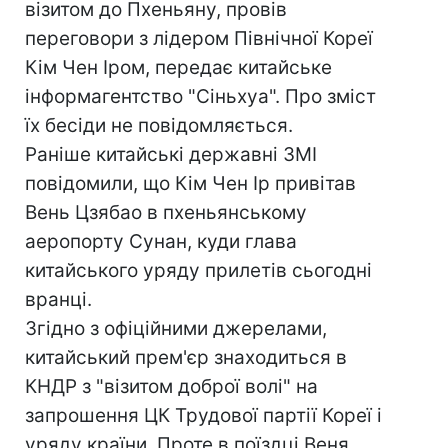
візитом до Пхеньяну, провів
переговори з лідером Північної Кореї
Кім Чен Іром, передає китайське
інформагентство "Сіньхуа". Про зміст
їх бесіди не повідомляється.
Раніше китайські державні ЗМІ
повідомили, що Кім Чен Ір привітав
Вень Цзябао в пхеньянському
аеропорту Сунан, куди глава
китайського уряду прилетів сьогодні
вранці.
Згідно з офіційними джерелами,
китайський прем'єр знаходиться в
КНДР з "візитом доброї волі" на
запрошення ЦК Трудової партії Кореї і
уряду країни. Проте в поїздці Веня