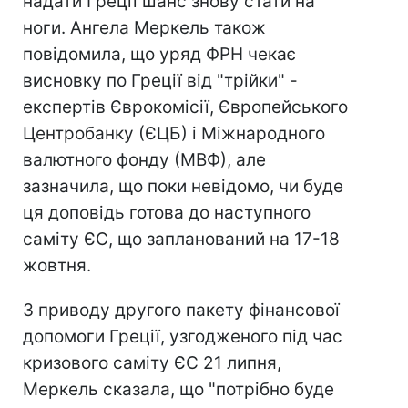
надати Греції шанс знову стати на
ноги. Ангела Меркель також
повідомила, що уряд ФРН чекає
висновку по Греції від "трійки" -
експертів Єврокомісії, Європейського
Центробанку (ЄЦБ) і Міжнародного
валютного фонду (МВФ), але
зазначила, що поки невідомо, чи буде
ця доповідь готова до наступного
саміту ЄС, що запланований на 17-18
жовтня.
З приводу другого пакету фінансової
допомоги Греції, узгодженого під час
кризового саміту ЄС 21 липня,
Меркель сказала, що "потрібно буде