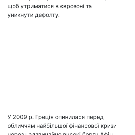
щоб утриматися в єврозоні та
уникнути дефолту.
У 2009 р. Греція опинилася перед
обличчям найбільшої фінансової кризи
через надзвичайно високі борги Афін