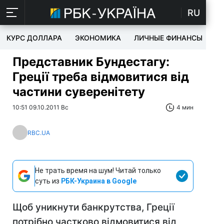
RU
КУРС ДОЛЛАРА
ЭКОНОМИКА
ЛИЧНЫЕ ФИНАНСЫ
T
Представник Бундестагу:
Греції треба відмовитися від
частини суверенітету
10:51 09.10.2011 Вс
4 мин
RBC.UA
Не трать время на шум! Читай только
суть из
РБК-Украина в Google
Щоб уникнути банкрутства, Греції
потрібно частково відмовитися від