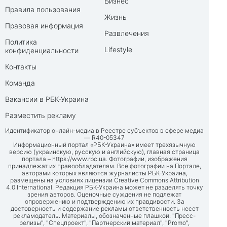
Бизнес
Правила пользования
Жизнь
Правовая информация
Развлечения
Политика
Lifestyle
конфиденциальности
Контакты
Команда
Вакансии в РБК-Украина
Разместить рекламу
Идентификатор онлайн-медиа в Реестре субъектов в сфере медиа
— R40-05347
Информационный портал «РБК-Украина» имеет трехязычную
версию (украинскую, русскую и английскую), главная страница
портала –
https://www.rbc.ua
. Фотографии, изображения
принадлежат их правообладателям. Все фотографии на Портале,
авторами которых являются журналисты РБК-Украина,
размещены на условиях лицензии Creative Commons Attribution
4.0 International. Редакция РБК-Украина может не разделять точку
зрения авторов. Оценочные суждения не подлежат
опровержению и подтверждению их правдивости. За
достоверность и содержание рекламы ответственность несет
рекламодатель. Материалы, обозначенные плашкой: "Пресс-
релизы", "Спецпроект", "Партнерский материал", "Promo",