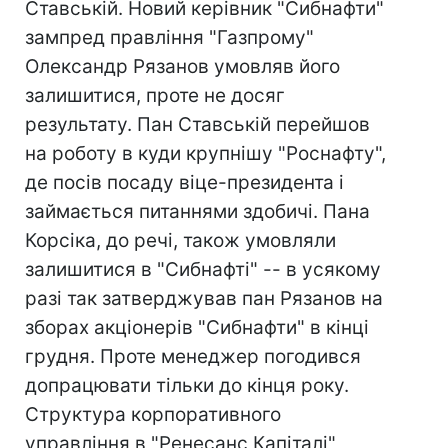
Ставській. Новий керівник "Сибнафти"
зампред правління "Газпрому"
Олександр Рязанов умовляв його
залишитися, проте не досяг
результату. Пан Ставській перейшов
на роботу в куди крупнішу "Роснафту",
де посів посаду віце-президента і
займається питаннями здобичі. Пана
Корсіка, до речі, також умовляли
залишитися в "Сибнафті" -- в усякому
разі так затверджував пан Рязанов на
зборах акціонерів "Сибнафти" в кінці
грудня. Проте менеджер погодився
допрацювати тільки до кінця року.
Структура корпоративного
управління в "Ренесанс Капіталі"