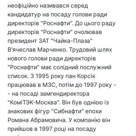
неофіційно називався серед
кандидатур на посаду голови ради
директорів "Роснафти". До цього раду
директорів "Роснафти" очолював
президент ЗАТ "Чайка-Плаза"
В'ячеслав Марченко. Трудовий шлях
нового голови ради директорів
"Роснафти" має солідний послужний
список. З 1995 року пан Корсiк
працював в МЗС, потім до 1997 року -
- на посаді замгендиректора
"КомiТЭК-Москва". Він був однією із
знакових фігур "Сибнафти" епохи
Романа Абрамовича. У компанію він
прийшов в 1997 році на посаду