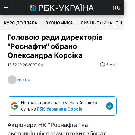
RU
КУРС ДОЛЛАРА
ЭКОНОМИКА
ЛИЧНЫЕ ФИНАНСЫ
T
Головою ради директорів
"Роснафти" обрано
Олександра Корсiка
15:32 19.09.2007 Ср
3 мин
RBC.UA
Не трать время на шум! Читай только
суть из
РБК-Украина в Google
Акціонери НК "Роснафта" на
сьогоднішніх позачергових зборах