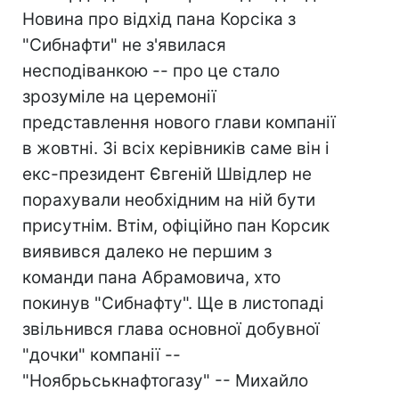
Новина про відхід пана Корсіка з
"Сибнафти" не з'явилася
несподіванкою -- про це стало
зрозуміле на церемонії
представлення нового глави компанії
в жовтні. Зі всіх керівників саме він і
екс-президент Євгеній Швідлер не
порахували необхідним на ній бути
присутнім. Втім, офіційно пан Корсик
виявився далеко не першим з
команди пана Абрамовича, хто
покинув "Сибнафту". Ще в листопаді
звільнився глава основної добувної
"дочки" компанії --
"Ноябрьськнафтогазу" -- Михайло