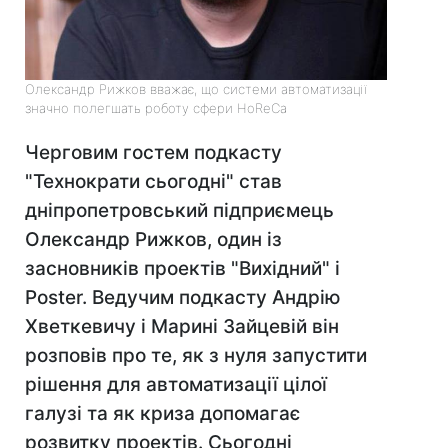
Олександр Рижков вважає, що системи автоматизації
значно полегшать роботу сфери HoReCa
Черговим гостем подкасту
"Технократи сьогодні" став
дніпропетровський підприємець
Олександр Рижков, один із
засновників проектів "Вихідний" і
Poster. Ведучим подкасту Андрію
Хветкевичу і Марині Зайцевій він
розповів про те, як з нуля запустити
рішення для автоматизації цілої
галузі та як криза допомагає
розвитку проектів. Сьогодні