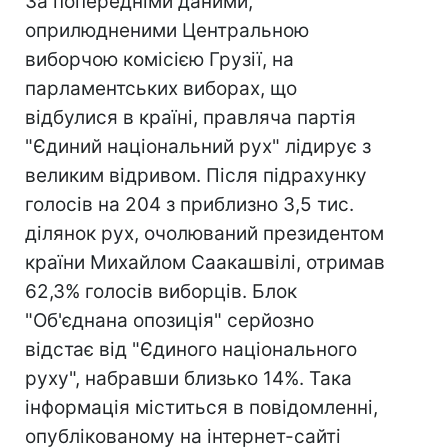
За попередніми даними,
оприлюдненими Центральною
виборчою комісією Грузії, на
парламентських виборах, що
відбулися в країні, правляча партія
"Єдиний національний рух" лідирує з
великим відривом. Після підрахунку
голосів на 204 з приблизно 3,5 тис.
ділянок рух, очолюваний президентом
країни Михайлом Саакашвілі, отримав
62,3% голосів виборців. Блок
"Об'єднана опозиція" серйозно
відстає від "Єдиного національного
руху", набравши близько 14%. Така
інформація міститься в повідомленні,
опублікованому на інтернет-сайті