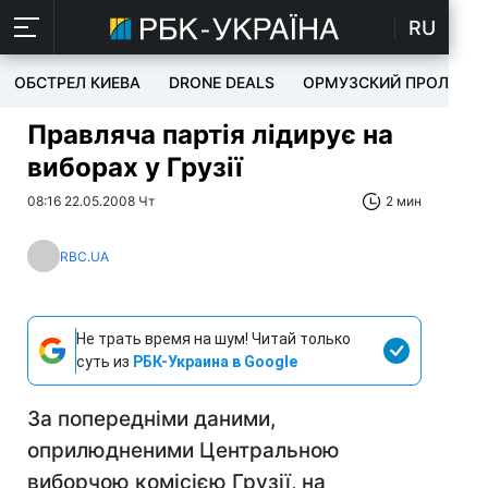
RU
ОБСТРЕЛ КИЕВА
DRONE DEALS
ОРМУЗСКИЙ ПРОЛИВ
Правляча партія лідирує на
виборах у Грузії
08:16 22.05.2008 Чт
2 мин
RBC.UA
Не трать время на шум! Читай только
суть из
РБК-Украина в Google
За попередніми даними,
оприлюдненими Центральною
виборчою комісією Грузії, на