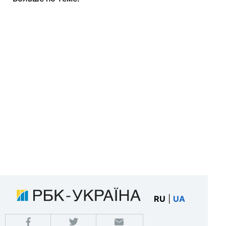
RU
|
UA