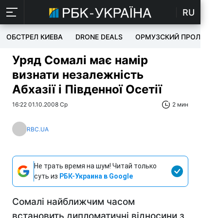
RU
ОБСТРЕЛ КИЕВА
DRONE DEALS
ОРМУЗСКИЙ ПРОЛИВ
Уряд Сомалі має намір
визнати незалежність
Абхазії і Південної Осетії
16:22 01.10.2008 Ср
2 мин
RBC.UA
Не трать время на шум! Читай только
суть из
РБК-Украина в Google
Сомалі найближчим часом
встановить дипломатичні відносини з