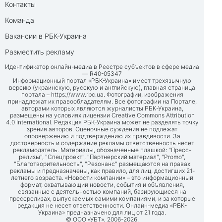
Контакты
Команда
Вакансии в РБК-Украина
Разместить рекламу
Идентификатор онлайн-медиа в Реестре субъектов в сфере медиа
— R40-05347
Информационный портал «РБК-Украина» имеет трехязычную
версию (украинскую, русскую и английскую), главная страница
портала –
https://www.rbc.ua
. Фотографии, изображения
принадлежат их правообладателям. Все фотографии на Портале,
авторами которых являются журналисты РБК-Украина,
размещены на условиях лицензии Creative Commons Attribution
4.0 International. Редакция РБК-Украина может не разделять точку
зрения авторов. Оценочные суждения не подлежат
опровержению и подтверждению их правдивости. За
достоверность и содержание рекламы ответственность несет
рекламодатель. Материалы, обозначенные плашкой: "Пресс-
релизы", "Спецпроект", "Партнерский материал", "Promo",
"Благотворительность", "Резонанс" размещаются на правах
рекламы и предназначены, как правило, для лиц, достигших 21-
летнего возраста. «Новости компании» – это информационный
формат, охватывающий новости, события и объявления,
связанные с деятельностью компаний, базирующиеся на
прессрелизах, выпускаемых самими компаниями, и за которые
редакция не несет ответственности. Онлайн-медиа «РБК-
Украина» предназначено для лиц от 21 года.
© ООО «УБТ», 2006-2026.