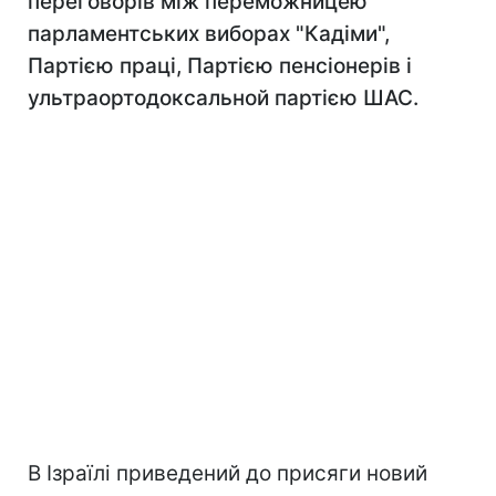
переговорів між переможницею
парламентських виборах "Кадіми",
Партією праці, Партією пенсіонерів і
ультраортодоксальной партією ШАС.
В Ізраїлі приведений до присяги новий