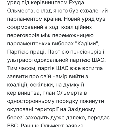
уряд під керівництвом Ехуда
Ольмерта, склад якого був схвалений
парламентом країни. Новий уряд був
сформований в ході коаліційних
переговорів між переможницею
парламентських виборах "Кадіми",
Партією праці, Партією пенсіонерів і
ультраортодоксальной партією ШАС.
Тим часом, партія ШАС вже встигла
заявити про свій намір вийти з
коаліції, оскільки, на думку її
керівництва, план Ольмерта в
односторонньому порядку покинути
окуповані території на Західному
березі заходить дуже далеко, передає
ВВС. Раніше Ольмерт заявив