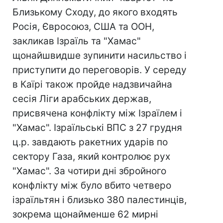
Близькому Сходу, до якого входять
Росія, Євросоюз, США та ООН,
закликав Ізраїль та "Хамас"
щонайшвидше зупинити насильство і
приступити до переговорів. У середу
в Каїрі також пройде надзвичайна
сесія Ліги арабських держав,
присвячена конфлікту між Ізраїлем і
"Хамас". Ізраїльські ВПС з 27 грудня
ц.р. завдають ракетних ударів по
сектору Газа, який контролює рух
"Хамас". За чотири дні збройного
конфлікту між було вбито четверо
ізраїльтян і близько 380 палестинців,
зокрема щонайменше 62 мирні