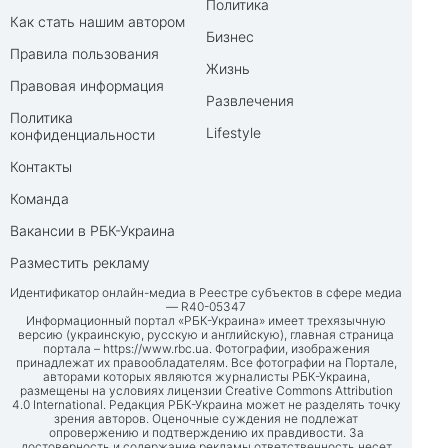
Политика
Как стать нашим автором
Бизнес
Правила пользования
Жизнь
Правовая информация
Развлечения
Политика
Lifestyle
конфиденциальности
Контакты
Команда
Вакансии в РБК-Украина
Разместить рекламу
Идентификатор онлайн-медиа в Реестре субъектов в сфере медиа
— R40-05347
Информационный портал «РБК-Украина» имеет трехязычную
версию (украинскую, русскую и английскую), главная страница
портала –
https://www.rbc.ua
. Фотографии, изображения
принадлежат их правообладателям. Все фотографии на Портале,
авторами которых являются журналисты РБК-Украина,
размещены на условиях лицензии Creative Commons Attribution
4.0 International. Редакция РБК-Украина может не разделять точку
зрения авторов. Оценочные суждения не подлежат
опровержению и подтверждению их правдивости. За
достоверность и содержание рекламы ответственность несет