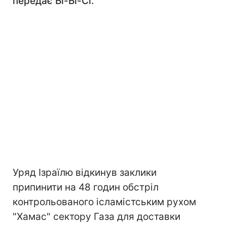
передає Бі-Бі-Сі.
Уряд Ізраїлю відкинув заклики
припинити на 48 годин обстріл
контрольованого ісламістським рухом
"Хамас" сектору Газа для доставки