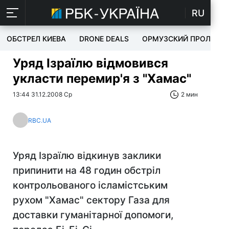
RU
ОБСТРЕЛ КИЕВА
DRONE DEALS
ОРМУЗСКИЙ ПРОЛИВ
Уряд Ізраїлю відмовився
укласти перемир'я з "Хамас"
13:44 31.12.2008 Ср
2 мин
RBC.UA
Уряд Ізраїлю відкинув заклики
припинити на 48 годин обстріл
контрольованого ісламістським
рухом "Хамас" сектору Газа для
доставки гуманітарної допомоги,