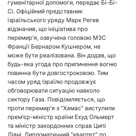
гуманітарної допомоги, передає Бі-Бі-
Сі. Офіційний представник
ізраїльського уряду Марк Регев
відзначив, що ініціатива про
перемир'я, озвучена головою МЗС
Франції Бернаром Кушнером, не
може бути реалізована. Він додав, що
будь-яка угода про припинення вогню
повинна бути довгостроковою. Тим
часом уряд Ізраїлю продовжує
обговорювати ситуацію навколо
сектору Газа. Повідомляється, що
проти перемир'я з "Хамас" виступили
прем'єр-міністр країни Ехуд Ольмерт
та міністр закордонних справ Ципі
Лівні. Дипломатичний "квартет" по