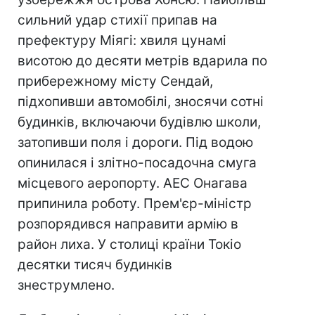
сильний удар стихії припав на
префектуру Міягі: хвиля цунамі
висотою до десяти метрів вдарила по
прибережному місту Сендай,
підхопивши автомобілі, зносячи сотні
будинків, включаючи будівлю школи,
затопивши поля і дороги. Під водою
опинилася і злітно-посадочна смуга
місцевого аеропорту. АЕС Онагава
припинила роботу. Прем'єр-міністр
розпорядився направити армію в
район лиха. У столиці країни Токіо
десятки тисяч будинків
знеструмлено.