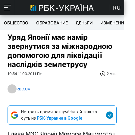
RU
ОБЩЕСТВО
ОБРАЗОВАНИЕ
ДЕНЬГИ
ИЗМЕНЕНИЯ
Уряд Японії має намір
звернутися за міжнародною
допомогою для ліквідації
наслідків землетрусу
10:54 11.03.2011 Пт
2 мин
RBC.UA
Не трать время на шум! Читай только
суть из
РБК-Украина в Google
Глава МЗС Японії Момосе Мацумото і