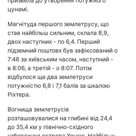
призвела до утворення потужного
цунамі.
Магнітуда першого землетрусу, що
став найбільш сильним, склала 8,9,
двох наступних - по 6,4. Перший
підземний поштовх був зафіксований о
7:46 за київським часом, наступний -
в 8:06, а третій - о 8:07. Потім
відбулося ще два землетруси
потужністю 6,8 і 7,1 балів за шкалою
Ріхтера.
Вогнища землетрусів
розташовувалися на глибині від 24,4
до 35,4 км у північно-східного
узбережжя острова Хонсю. Найбільш