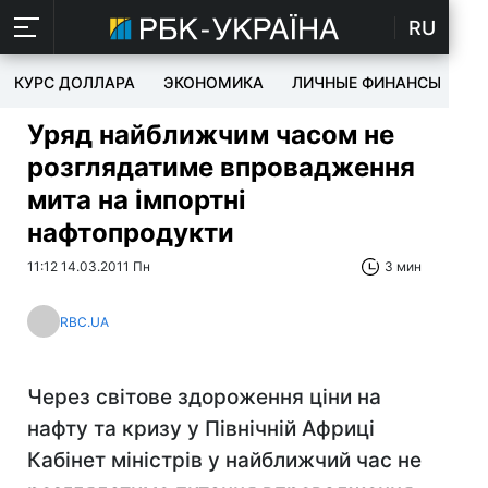
RU
КУРС ДОЛЛАРА
ЭКОНОМИКА
ЛИЧНЫЕ ФИНАНСЫ
T
Уряд найближчим часом не
розглядатиме впровадження
мита на імпортні
нафтопродукти
11:12 14.03.2011 Пн
3 мин
RBC.UA
Через світове здороження ціни на
нафту та кризу у Північній Африці
Кабінет міністрів у найближчий час не