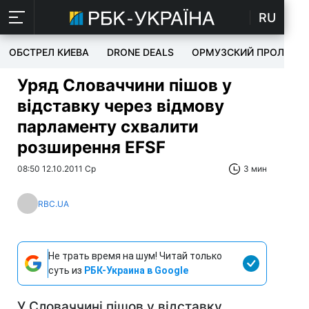
RU
ОБСТРЕЛ КИЕВА
DRONE DEALS
ОРМУЗСКИЙ ПРОЛИВ
Уряд Словаччини пішов у
відставку через відмову
парламенту схвалити
розширення EFSF
08:50 12.10.2011 Ср
3 мин
RBC.UA
Не трать время на шум! Читай только
суть из
РБК-Украина в Google
У Словаччині пішов у відставку