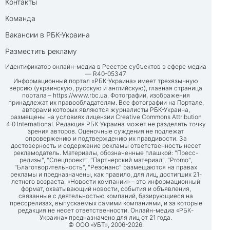
Контакты
Команда
Вакансии в РБК-Украина
Разместить рекламу
Идентификатор онлайн-медиа в Реестре субъектов в сфере медиа
— R40-05347
Информационный портал «РБК-Украина» имеет трехязычную
версию (украинскую, русскую и английскую), главная страница
портала –
https://www.rbc.ua
. Фотографии, изображения
принадлежат их правообладателям. Все фотографии на Портале,
авторами которых являются журналисты РБК-Украина,
размещены на условиях лицензии Creative Commons Attribution
4.0 International. Редакция РБК-Украина может не разделять точку
зрения авторов. Оценочные суждения не подлежат
опровержению и подтверждению их правдивости. За
достоверность и содержание рекламы ответственность несет
рекламодатель. Материалы, обозначенные плашкой: "Пресс-
релизы", "Спецпроект", "Партнерский материал", "Promo",
"Благотворительность", "Резонанс" размещаются на правах
рекламы и предназначены, как правило, для лиц, достигших 21-
летнего возраста. «Новости компании» – это информационный
формат, охватывающий новости, события и объявления,
связанные с деятельностью компаний, базирующиеся на
прессрелизах, выпускаемых самими компаниями, и за которые
редакция не несет ответственности. Онлайн-медиа «РБК-
Украина» предназначено для лиц от 21 года.
© ООО «УБТ», 2006-2026.