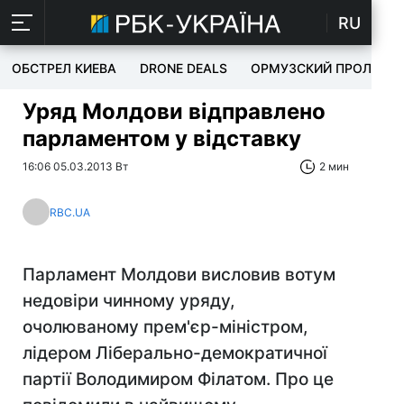
RU
ОБСТРЕЛ КИЕВА
DRONE DEALS
ОРМУЗСКИЙ ПРОЛИВ
Уряд Молдови відправлено
парламентом у відставку
16:06 05.03.2013 Вт
2 мин
RBC.UA
Парламент Молдови висловив вотум
недовіри чинному уряду,
очолюваному прем'єр-міністром,
лідером Ліберально-демократичної
партії Володимиром Філатом. Про це