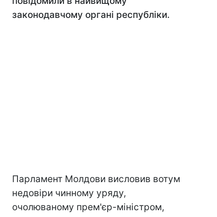
повідомили в найвищому
законодавчому органі республіки.
Парламент Молдови висловив вотум
недовіри чинному уряду,
очолюваному прем'єр-міністром,