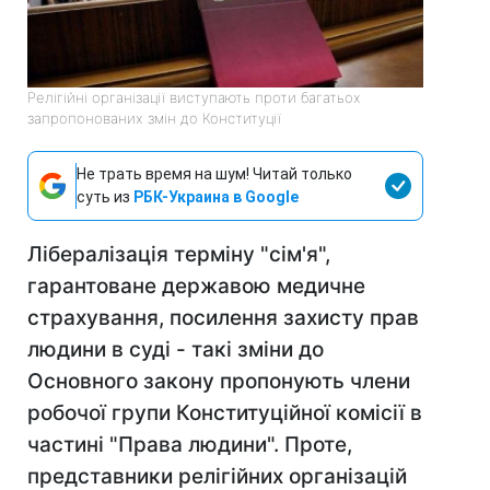
Релігійні організації виступають проти багатьох
запропонованих змін до Конституції
Не трать время на шум! Читай только
суть из
РБК-Украина в Google
Лібералізація терміну "сім'я",
гарантоване державою медичне
страхування, посилення захисту прав
людини в суді - такі зміни до
Основного закону пропонують члени
робочої групи Конституційної комісії в
частині "Права людини". Проте,
представники релігійних організацій