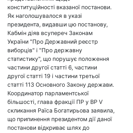
конституційності вказаної постанови.
Як наголошувалося в указі
президента, видавши цю постанову,
Кабмін діяв всупереч Законам
України "Про Державний реєстр
виборців" і "Про державну
статистику", що порушує положення
частини другої статті 6, частини
другої статті 19 і частини третьої
статті 113 Основного Закону держави.
Координатор парламентської
більшості, глава фракції ПР у ВР V
скликання Раїса Богатирьова заявила,
що припинення президентом дії даної
постанови відкриває шлях до