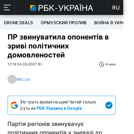
RU
DRONE DEALS
ОРМУЗСКИЙ ПРОЛИВ
ВОЙНА В УКРАИНЕ
ПР звинуватила опонентів в
зриві політичних
домовленостей
12:19 04.09.2007 Вт
4 мин
RBC.UA
Не трать время на шум! Читай только
суть из
РБК-Украина в Google
Партія регіонів звинувачує
політичних опонентів у зневазі до