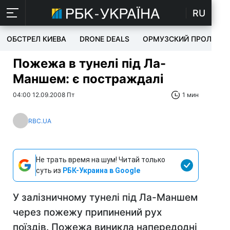
RU
ОБСТРЕЛ КИЕВА
DRONE DEALS
ОРМУЗСКИЙ ПРОЛИВ
Пожежа в тунелі під Ла-
Маншем: є постраждалі
04:00 12.09.2008 Пт
1 мин
RBC.UA
Не трать время на шум! Читай только
суть из
РБК-Украина в Google
У залізничному тунелі під Ла-Маншем
через пожежу припинений рух
поїздів. Пожежа виникла напередодні