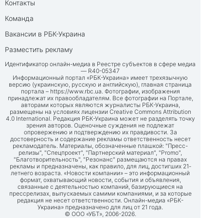
Контакты
Команда
Вакансии в РБК-Украина
Разместить рекламу
Идентификатор онлайн-медиа в Реестре субъектов в сфере медиа
— R40-05347
Информационный портал «РБК-Украина» имеет трехязычную
версию (украинскую, русскую и английскую), главная страница
портала –
https://www.rbc.ua
. Фотографии, изображения
принадлежат их правообладателям. Все фотографии на Портале,
авторами которых являются журналисты РБК-Украина,
размещены на условиях лицензии Creative Commons Attribution
4.0 International. Редакция РБК-Украина может не разделять точку
зрения авторов. Оценочные суждения не подлежат
опровержению и подтверждению их правдивости. За
достоверность и содержание рекламы ответственность несет
рекламодатель. Материалы, обозначенные плашкой: "Пресс-
релизы", "Спецпроект", "Партнерский материал", "Promo",
"Благотворительность", "Резонанс" размещаются на правах
рекламы и предназначены, как правило, для лиц, достигших 21-
летнего возраста. «Новости компании» – это информационный
формат, охватывающий новости, события и объявления,
связанные с деятельностью компаний, базирующиеся на
прессрелизах, выпускаемых самими компаниями, и за которые
редакция не несет ответственности. Онлайн-медиа «РБК-
Украина» предназначено для лиц от 21 года.
© ООО «УБТ», 2006-2026.