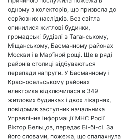
Причиною послужила пожежа в
одному з колекторів, що призвела до
серйозних наслідків. Без світла
опинилися житлові будинки,
громадські будівлі в Таганському,
Міщанському, Басманному районах
Москви і в Мар'їной рощі. Ще в ряді
районів столиці відбуваються
перепади напруги. У Басманному і
Красносельському районах
електрика відключилася в 349
житлових будинках і двох лікарнях,
повідомив заступник начальника
Управління інформації МНС Росії
Віктор Бельцов, передає Бі-бі-сі. За
його словами, пожежа, що спалахнула