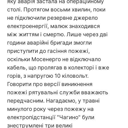
яку аварія застала на операційному
столі. Протягом восьми хвилин, поки
не підключили резервне джерело
електроенергії, малюк знаходився
між життям і смертю. Лише через дві
години аварійні бригади змогли
приступити до гасіння пожежі,
оскільки Мосенерго не відключало
кабель, що пролягав в колекторі і вже
горів, з напругою 10 кіловольт.
Говорити про версії виникнення
пожежі рятувальні служби вважають
передчасним. Нагадаємо, у травні
минулого року через пожежу на
електропідстанції "Чагино" були
знеструмлені три великі