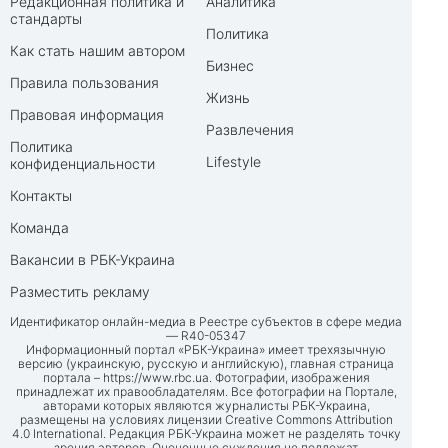
Редакционная политика и
Аналитика
стандарты
Политика
Как стать нашим автором
Бизнес
Правила пользования
Жизнь
Правовая информация
Развлечения
Политика
Lifestyle
конфиденциальности
Контакты
Команда
Вакансии в РБК-Украина
Разместить рекламу
Идентификатор онлайн-медиа в Реестре субъектов в сфере медиа
— R40-05347
Информационный портал «РБК-Украина» имеет трехязычную
версию (украинскую, русскую и английскую), главная страница
портала –
https://www.rbc.ua
. Фотографии, изображения
принадлежат их правообладателям. Все фотографии на Портале,
авторами которых являются журналисты РБК-Украина,
размещены на условиях лицензии Creative Commons Attribution
4.0 International. Редакция РБК-Украина может не разделять точку
зрения авторов. Оценочные суждения не подлежат