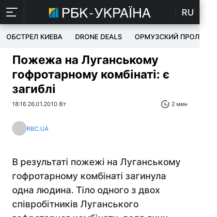
RU
ОБСТРЕЛ КИЕВА
DRONE DEALS
ОРМУЗСКИЙ ПРОЛИВ
Пожежа на Луганському
гофротарному комбінаті: є
загиблі
18:16 26.01.2010 Вт
2 мин
RBC.UA
В результаті пожежі на Луганському
гофротарному комбінаті загинула
одна людина. Тіло одного з двох
співробітників Луганського