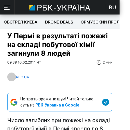
RU
ОБСТРЕЛ КИЕВА
DRONE DEALS
ОРМУЗСКИЙ ПРОЛИВ
У Пермі в результаті пожежі
на складі побутової хімії
загинули 8 людей
09:39 10.02.2011 Чт
2 мин
RBC.UA
Не трать время на шум! Читай только
суть из
РБК-Украина в Google
Число загиблих при пожежі на складі
побутової хімії в Пермі зросло до 8,