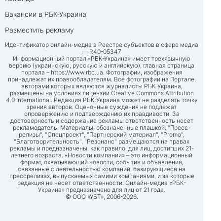
Вакансии в РБК-Украина
Разместить рекламу
Идентификатор онлайн-медиа в Реестре субъектов в сфере медиа
— R40-05347
Информационный портал «РБК-Украина» имеет трехязычную
версию (украинскую, русскую и английскую), главная страница
портала –
https://www.rbc.ua
. Фотографии, изображения
принадлежат их правообладателям. Все фотографии на Портале,
авторами которых являются журналисты РБК-Украина,
размещены на условиях лицензии Creative Commons Attribution
4.0 International. Редакция РБК-Украина может не разделять точку
зрения авторов. Оценочные суждения не подлежат
опровержению и подтверждению их правдивости. За
достоверность и содержание рекламы ответственность несет
рекламодатель. Материалы, обозначенные плашкой: "Пресс-
релизы", "Спецпроект", "Партнерский материал", "Promo",
"Благотворительность", "Резонанс" размещаются на правах
рекламы и предназначены, как правило, для лиц, достигших 21-
летнего возраста. «Новости компании» – это информационный
формат, охватывающий новости, события и объявления,
связанные с деятельностью компаний, базирующиеся на
прессрелизах, выпускаемых самими компаниями, и за которые
редакция не несет ответственности. Онлайн-медиа «РБК-
Украина» предназначено для лиц от 21 года.
© ООО «УБТ», 2006-2026.