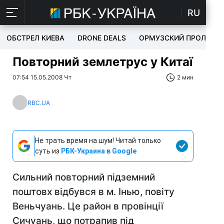
RU
ОБСТРЕЛ КИЕВА
DRONE DEALS
ОРМУЗСКИЙ ПРОЛИВ
Повторний землетрус у Китаї
07:54 15.05.2008 Чт
2 мин
RBC.UA
Не трать время на шум! Читай только
суть из
РБК-Украина в Google
Сильний повторний підземний
поштовх відбувся в м. Інью, повіту
Веньчуань. Це район в провінції
Сичуань, що потрапив під