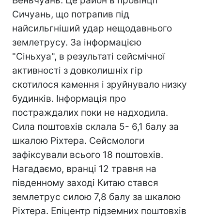
Веньчуань. Це район в провінції
Сичуань, що потрапив під
найсильгніший удар нещодавнього
землетрусу. За інформацією
"Сіньхуа", в результаті сейсмічної
активності з довколишніх гір
скотилося камення і зруйнувало низку
будинків. Інформація про
постраждалих поки не надходила.
Сила поштовхів склала 5- 6,1 балу за
шкалою Ріхтера. Сейсмологи
зафіксували всього 18 поштовхів.
Нагадаємо, вранці 12 травня на
південному заході Китаю стався
землетрус силою 7,8 балу за шкалою
Ріхтера. Епіцентр підземних поштовхів