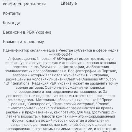
Lifestyle
конфиденциальности
Контакты
Команда
Вакансии в РБК-Украина
Разместить рекламу
Идентификатор онлайн-медиа в Реестре субъектов в сфере медиа
— R40-05347
Информационный портал «РБК-Украина» имеет трехязычную
версию (украинскую, русскую и английскую), главная страница
портала –
https://www.rbc.ua
. Фотографии, изображения
принадлежат их правообладателям. Все фотографии на Портале,
авторами которых являются журналисты РБК-Украина,
размещены на условиях лицензии Creative Commons Attribution
4.0 International. Редакция РБК-Украина может не разделять точку
зрения авторов. Оценочные суждения не подлежат
опровержению и подтверждению их правдивости. За
достоверность и содержание рекламы ответственность несет
рекламодатель. Материалы, обозначенные плашкой: "Пресс-
релизы", "Спецпроект", "Партнерский материал", "Promo",
"Благотворительность", "Резонанс" размещаются на правах
рекламы и предназначены, как правило, для лиц, достигших 21-
летнего возраста. «Новости компании» – это информационный
формат, охватывающий новости, события и объявления,
связанные с деятельностью компаний, базирующиеся на
прессрелизах, выпускаемых самими компаниями, и за которые