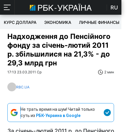
RU
КУРС ДОЛЛАРА
ЭКОНОМИКА
ЛИЧНЫЕ ФИНАНСЫ
T
Надходження до Пенсійного
фонду за січень-лютий 2011
р. збільшилися на 21,3% - до
29,3 млрд грн
17:13 23.03.2011 Ср
2 мин
RBC.UA
Не трать время на шум! Читай только
суть из
РБК-Украина в Google
За січень-лютий 2011 р. до Пенсійного