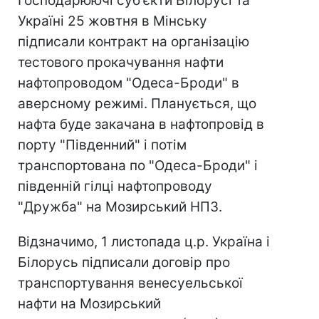
Господарюючі суб'єкти Білорусі та
Україні 25 жовтня в Мінську
підписали контракт на організацію
тестового прокачування нафти
нафтопроводом "Одеса-Броди" в
аверсному режимі. Планується, що
нафта буде закачана в нафтопровід в
порту "Південний" і потім
транспортована по "Одеса-Броди" і
південній гілці нафтопроводу
"Дружба" на Мозирський НПЗ.
Відзначимо, 1 листопада ц.р. Україна і
Білорусь підписали договір про
транспортування венесуельської
нафти на Мозирський