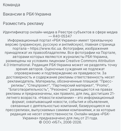
Команда
Вакансии в РБК-Украина
Разместить рекламу
Идентификатор онлайн-медиа в Реестре субъектов в сфере медиа
— R40-05347
Информационный портал «РБК-Украина» имеет трехязычную
версию (украинскую, русскую и английскую), главная страница
портала –
https://www.rbc.ua
. Фотографии, изображения
принадлежат их правообладателям. Все фотографии на Портале,
авторами которых являются журналисты РБК-Украина,
размещены на условиях лицензии Creative Commons Attribution
4.0 International. Редакция РБК-Украина может не разделять точку
зрения авторов. Оценочные суждения не подлежат
опровержению и подтверждению их правдивости. За
достоверность и содержание рекламы ответственность несет
рекламодатель. Материалы, обозначенные плашкой: "Пресс-
релизы", "Спецпроект", "Партнерский материал", "Promo",
"Благотворительность", "Резонанс" размещаются на правах
рекламы и предназначены, как правило, для лиц, достигших 21-
летнего возраста. «Новости компании» – это информационный
формат, охватывающий новости, события и объявления,
связанные с деятельностью компаний, базирующиеся на
прессрелизах, выпускаемых самими компаниями, и за которые
редакция не несет ответственности. Онлайн-медиа «РБК-
Украина» предназначено для лиц от 21 года.
© ООО «УБТ», 2006-2026.