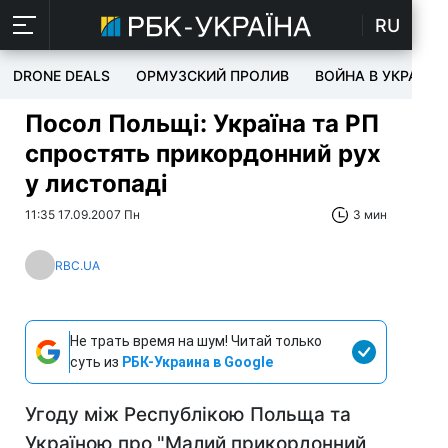
RU
DRONE DEALS
ОРМУЗСКИЙ ПРОЛИВ
ВОЙНА В УКРАИНЕ
Посол Польщі: Україна та РП
спростять прикордонний рух
у листопаді
11:35 17.09.2007 Пн
3 мин
RBC.UA
Не трать время на шум! Читай только
суть из
РБК-Украина в Google
Угоду між Республікою Польща та
Україною про "Малий прикордонний