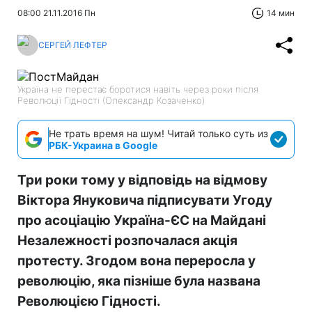
08:00 21.11.2016 Пн
14 мин
СЕРГЕЙ ЛЕФТЕР
Україна не перестає боротися навіть через роки після
Революції Гідності (Олександр Козаченко)
Не трать время на шум! Читай только суть из
РБК-Украина в Google
Три роки тому у відповідь на відмову
Віктора Януковича підписувати Угоду
про асоціацію Україна-ЄС на Майдані
Незалежності розпочалася акція
протесту. Згодом вона переросла у
революцію, яка пізніше була названа
Революцією Гідності.