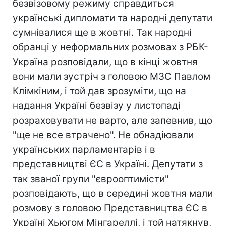
безвізовому режиму справдиться
українські дипломати та народні депутати
сумнівалися ще в жовтні. Так народні
обранці у неформальних розмовах з РБК-
Україна розповідали, що в кінці жовтня
вони мали зустріч з головою МЗС Павлом
Клімкіним, і той дав зрозуміти, що на
надання Україні безвізу у листопаді
розраховувати не варто, але запевнив, що
"ще не все втрачено". Не обнадіювали
українських парламентарів і в
представництві ЄС в Україні. Депутати з
так званої групи "єврооптимісти"
розповідають, що в середині жовтня мали
розмову з головою Представництва ЄС в
Україні Хьюгом Мінгареллі, і той натякнув,