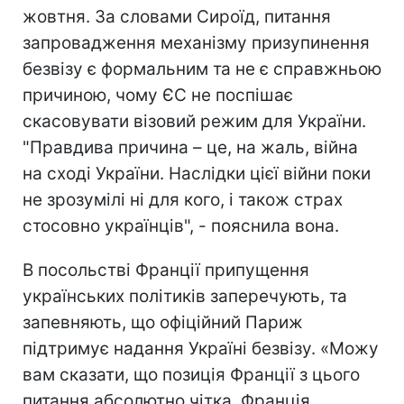
жовтня. За словами Сироїд, питання
запровадження механізму призупинення
безвізу є формальним та не є справжньою
причиною, чому ЄС не поспішає
скасовувати візовий режим для України.
"Правдива причина – це, на жаль, війна
на сході України. Наслідки цієї війни поки
не зрозумілі ні для кого, і також страх
стосовно українців", - пояснила вона.
В посольстві Франції припущення
українських політиків заперечують, та
запевняють, що офіційний Париж
підтримує надання Україні безвізу. «Можу
вам сказати, що позиція Франції з цього
питання абсолютно чітка. Франція