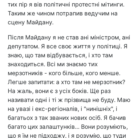
тих пір я вів політичні протестні мітинги.
Таким же чином потрапив ведучим на
сцену Майдану.
Після Майдану я не став ані міністром, ані
депутатом. Я все своє життя у політиці. Я
знаю, що там відбувається, і хто там
знаходиться. Всі ми знаємо тих
мерзотників - кого більше, кого менше.
Легше запитати: а хто там не мерзотник?
На жаль, вони є з усіх боків. Ще раз
називати одні і ті ж прізвища не буду. Маю
на увазі і екс-регіоналів, і "нинішніх", і
багатьох з так званих нових осіб. Я бачив
багато цих залаштунків... Вони розуміють,
що я їм не підходжу, і я розумію, що туди