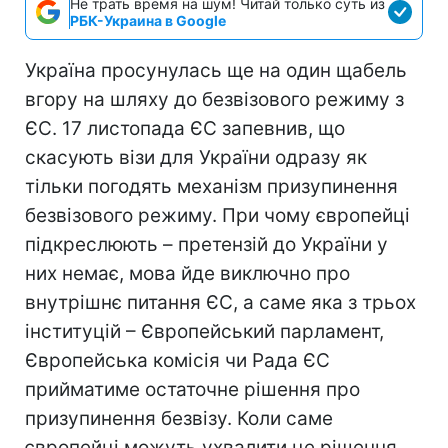
Не трать время на шум! Читай только суть из
РБК-Украина в Google
Україна просунулась ще на один щабель
вгору на шляху до безвізового режиму з
ЄС. 17 листопада ЄС запевнив, що
скасують візи для України одразу як
тільки погодять механізм призупинення
безвізового режиму. При чому європейці
підкреслюють – претензій до України у
них немає, мова йде виключно про
внутрішнє питання ЄС, а саме яка з трьох
інституцій – Європейський парламент,
Європейська комісія чи Рада ЄС
прийматиме остаточне рішення про
призупинення безвізу. Коли саме
європейці можуть ухвалити це рішення