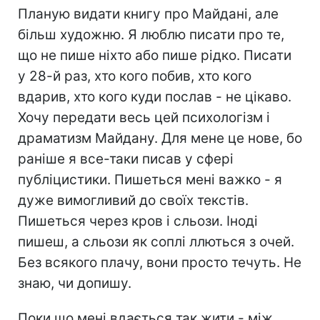
Планую видати книгу про Майдані, але
більш художню. Я люблю писати про те,
що не пише ніхто або пише рідко. Писати
у 28-й раз, хто кого побив, хто кого
вдарив, хто кого куди послав - не цікаво.
Хочу передати весь цей психологізм і
драматизм Майдану. Для мене це нове, бо
раніше я все-таки писав у сфері
публіцистики. Пишеться мені важко - я
дуже вимогливий до своїх текстів.
Пишеться через кров і сльози. Іноді
пишеш, а сльози як соплі ллються з очей.
Без всякого плачу, вони просто течуть. Не
знаю, чи допишу.
Поки що мені вдається так жити - між