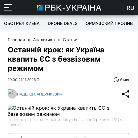
RU
ОБСТРЕЛ КИЕВА
DRONE DEALS
ОРМУЗСКИЙ ПРОЛИВ
Главная
»
Аналитика
»
Статьи
Останній крок: як Україна
квапить ЄС з безвізовим
режимом
19:00 21.11.2016 Пн
6 мин
НАДЕЖДА АНДРИКЕВИЧ
Тепер керівництво України очікує безвізовий режим з ЄС у
грудні