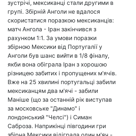
зустрічі, мексиканці стали другими в
групі. Збірній Анголи не вдалося
скористатися поразкою мексиканців:
матч Ангола - Іран закінчився з
рахунком 1:1. За умови поразки
збірною Мексики від Португалії у
Анголи був шанс вийти в 1/8 фіналу,
якби вона обіграла Іран з хорошою
різницею забитих і пропущених м'ячів.
Вже на 25 хвилині португальці забили
мексиканцям два м'ячі - забили
Маніше (що за останній рік виступав
за московське "Динамо" і
лондонський "Челсі") і Симан
Саброза. Наприкінці півгодини гри
збірна Мексики відіграла один м'яч -