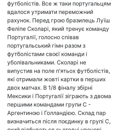
футболістів. Все ж таки португальцям
вдалося утримати переможний
рахунок. Перед грою бразилець Луїш
Феліпе Сколарі, який тренує команду
Португалії, голосно співав
португальський гімн разом з
футболістами своєї команди і
уболівальниками. Сколарі не
випустив на поле п'ятьох футболістів,
які отримали жовті картки в перших
двох матчах. В 1/8 фіналу збірні
Мексики і Португалії зіграють з двома
першими командами групи С -
Аргентиною і Голландією. Склад пар
визначиться після поєдинку в групі С,
який відбудеться сьогодні увечері.