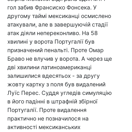
гол забив Франсиско Фонсека. У
другому таймі мексиканці осмислено
атакували, але в завершуючій стадії
атак діяли непереконливо. На 58
хвилині у ворота Португалії був
призначений пенальті. Проте Омар
Браво не влучив у ворота. А через ще
дві хвилини латиноамериканці
залишилися вдесятьох - за другу
жовту картку з поля був видалений
Луїс Перес. Суддя угледів симуляцію
в його падінні в штрафній збірної
Португалії. Проте видалення
практично не позначилося на
активності мексиканських