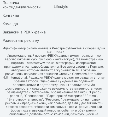
Политика
Lifestyle
конфиденциальности
Контакты
Команда
Вакансии в РБК-Украина
Разместить рекламу
Идентификатор онлайн-медиа в Реестре субъектов в сфере медиа
— R40-05347
Информационный портал «РБК-Украина» имеет трехязычную
версию (украинскую, русскую и английскую), главная страница
портала –
https://www.rbc.ua
. Фотографии, изображения
принадлежат их правообладателям. Все фотографии на Портале,
авторами которых являются журналисты РБК-Украина,
размещены на условиях лицензии Creative Commons Attribution
4.0 International. Редакция РБК-Украина может не разделять точку
зрения авторов. Оценочные суждения не подлежат
опровержению и подтверждению их правдивости. За
достоверность и содержание рекламы ответственность несет
рекламодатель. Материалы, обозначенные плашкой: "Пресс-
релизы", "Спецпроект", "Партнерский материал", "Promo",
"Благотворительность", "Резонанс" размещаются на правах
рекламы и предназначены, как правило, для лиц, достигших 21-
летнего возраста. «Новости компании» – это информационный
формат, охватывающий новости, события и объявления,
связанные с деятельностью компаний, базирующиеся на