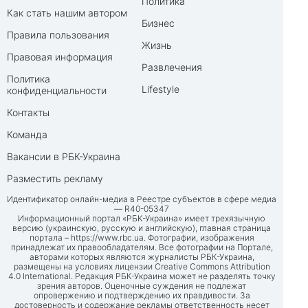
Политика
Как стать нашим автором
Бизнес
Правила пользования
Жизнь
Правовая информация
Развлечения
Политика
Lifestyle
конфиденциальности
Контакты
Команда
Вакансии в РБК-Украина
Разместить рекламу
Идентификатор онлайн-медиа в Реестре субъектов в сфере медиа
— R40-05347
Информационный портал «РБК-Украина» имеет трехязычную
версию (украинскую, русскую и английскую), главная страница
портала –
https://www.rbc.ua
. Фотографии, изображения
принадлежат их правообладателям. Все фотографии на Портале,
авторами которых являются журналисты РБК-Украина,
размещены на условиях лицензии Creative Commons Attribution
4.0 International. Редакция РБК-Украина может не разделять точку
зрения авторов. Оценочные суждения не подлежат
опровержению и подтверждению их правдивости. За
достоверность и содержание рекламы ответственность несет