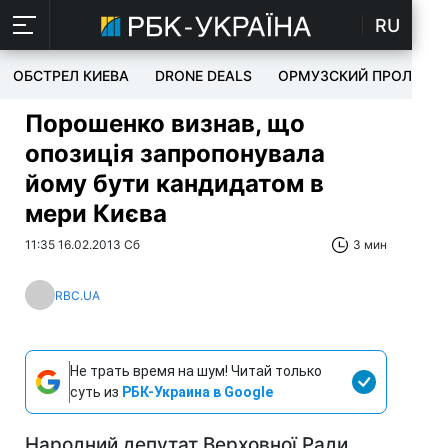
RU
ОБСТРЕЛ КИЕВА
DRONE DEALS
ОРМУЗСКИЙ ПРОЛИВ
Порошенко визнав, що
опозиція запропонувала
йому бути кандидатом в
мери Києва
11:35 16.02.2013 Сб
3 мин
RBC.UA
Не трать время на шум! Читай только
суть из
РБК-Украина в Google
Народний депутат Верховної Ради