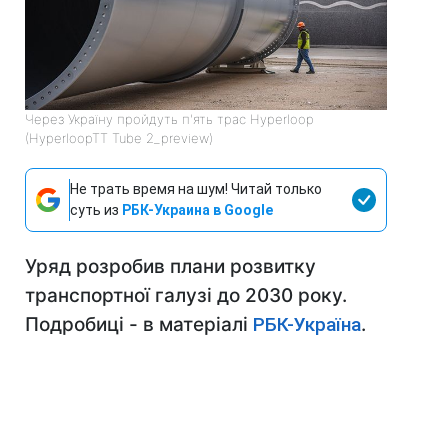
Через Україну пройдуть п'ять трас Hyperloop
(HyperloopTT Tube 2_preview)
Не трать время на шум! Читай только
суть из
РБК-Украина в Google
Уряд розробив плани розвитку
транспортної галузі до 2030 року.
Подробиці - в матеріалі
РБК-Україна
.