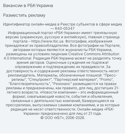
Вакансии в РБК-Украина
Разместить рекламу
Идентификатор онлайн-медиа в Реестре субъектов в сфере медиа
— R40-05347
Информационный портал «РБК-Украина» имеет трехязычную
версию (украинскую, русскую и английскую), главная страница
портала –
https://www.rbc.ua
. Фотографии, изображения
принадлежат их правообладателям. Все фотографии на Портале,
авторами которых являются журналисты РБК-Украина,
размещены на условиях лицензии Creative Commons Attribution
4.0 International. Редакция РБК-Украина может не разделять точку
зрения авторов. Оценочные суждения не подлежат
опровержению и подтверждению их правдивости. За
достоверность и содержание рекламы ответственность несет
рекламодатель. Материалы, обозначенные плашкой: "Пресс-
релизы", "Спецпроект", "Партнерский материал", "Promo",
"Благотворительность", "Резонанс" размещаются на правах
рекламы и предназначены, как правило, для лиц, достигших 21-
летнего возраста. «Новости компании» – это информационный
формат, охватывающий новости, события и объявления,
связанные с деятельностью компаний, базирующиеся на
прессрелизах, выпускаемых самими компаниями, и за которые
редакция не несет ответственности. Онлайн-медиа «РБК-
Украина» предназначено для лиц от 21 года.
© ООО «УБТ», 2006-2026.