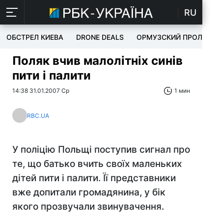
RU
ОБСТРЕЛ КИЕВА
DRONE DEALS
ОРМУЗСКИЙ ПРОЛИВ
Поляк вчив малолітніх синів
пити і палити
14:38 31.01.2007 Ср
1 мин
RBC.UA
У поліцію Польщі поступив сигнал про
те, що батько вчить своїх маленьких
дітей пити і палити. Її представники
вже допитали громадянина, у бік
якого прозвучали звинувачення.