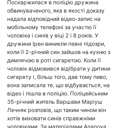
Поскаржилася в поліцію дружина
обвинуваченого, яка в якості доказу
надала відповідний відео-запис на
мобільному телефоні за участю її
чоловіка і синів у віці 2 і 8 років. У
дружини Ірен виникли певні підозри,
коли її 2-річний син зайшов на кухню з
димлячою в роті сигаретою. Коли її
чоловік відмовився відібрати у дитини
сигарету і, більш того, дав тому пиво,
вона записала те, що відбувається, на
відео і пішла в поліцію. Поліцейським
35-річний житель Варшави Маріуш
Лечняк розповів, що таким чином він
хотів виховати синів справжніми
чоловіками. За матеріалами Ananova.