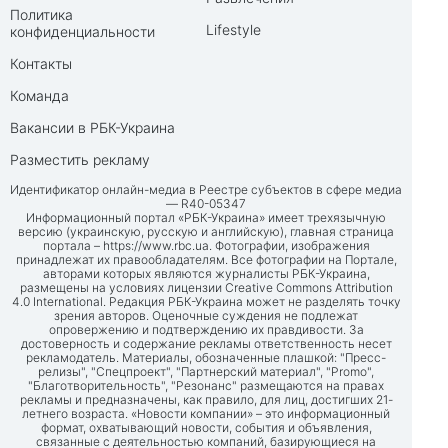
Политика
Lifestyle
конфиденциальности
Контакты
Команда
Вакансии в РБК-Украина
Разместить рекламу
Идентификатор онлайн-медиа в Реестре субъектов в сфере медиа
— R40-05347
Информационный портал «РБК-Украина» имеет трехязычную
версию (украинскую, русскую и английскую), главная страница
портала –
https://www.rbc.ua
. Фотографии, изображения
принадлежат их правообладателям. Все фотографии на Портале,
авторами которых являются журналисты РБК-Украина,
размещены на условиях лицензии Creative Commons Attribution
4.0 International. Редакция РБК-Украина может не разделять точку
зрения авторов. Оценочные суждения не подлежат
опровержению и подтверждению их правдивости. За
достоверность и содержание рекламы ответственность несет
рекламодатель. Материалы, обозначенные плашкой: "Пресс-
релизы", "Спецпроект", "Партнерский материал", "Promo",
"Благотворительность", "Резонанс" размещаются на правах
рекламы и предназначены, как правило, для лиц, достигших 21-
летнего возраста. «Новости компании» – это информационный
формат, охватывающий новости, события и объявления,
связанные с деятельностью компаний, базирующиеся на