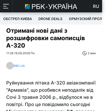
RU
ОБСТРЕЛ КИЕВА
DRONE DEALS
ОРМУЗСКИЙ ПРОЛИВ
Отримані нові дані з
розшифровки самописців
А-320
11:26 19.06.2006 Пн
2 мин
RBC.UA
Руйнування літака А-320 авіакомпанії
"Армавіа", що розбився неподалік від
Сочі 3 травня 2006 р., відбулося не в
повітрі. Про це повідомило сьогодні