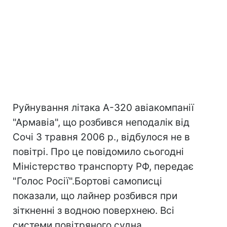
Руйнування літака А-320 авіакомпанії
"Армавіа", що розбився неподалік від
Сочі 3 травня 2006 р., відбулося не в
повітрі. Про це повідомило сьогодні
Міністерство транспорту РФ, передає
"Голос Росії".Бортові самописці
показали, що лайнер розбився при
зіткненні з водною поверхнею. Всі
системи повітряного судна