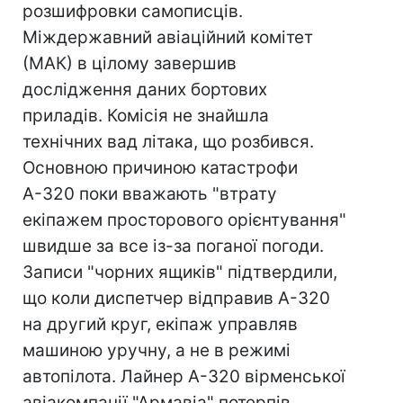
розшифровки самописців.
Міждержавний авіаційний комітет
(МАК) в цілому завершив
дослідження даних бортових
приладів. Комісія не знайшла
технічних вад літака, що розбився.
Основною причиною катастрофи
А-320 поки вважають "втрату
екіпажем просторового орієнтування"
швидше за все із-за поганої погоди.
Записи "чорних ящиків" підтвердили,
що коли диспетчер відправив А-320
на другий круг, екіпаж управляв
машиною уручну, а не в режимі
автопілота. Лайнер А-320 вірменської
авіакомпанії "Армавіа" потерпів