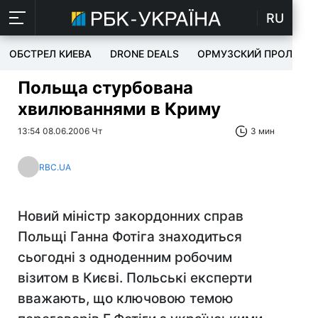
RU
ОБСТРЕЛ КИЕВА
DRONE DEALS
ОРМУЗСКИЙ ПРОЛИВ
Польща стурбована
хвилюваннями в Криму
13:54 08.06.2006 Чт
3 мин
RBC.UA
Новий міністр закордонних справ
Польщі Ганна Фотіга знаходиться
сьогодні з одноденним робочим
візитом в Києві. Польські експерти
вважають, що ключовою темою