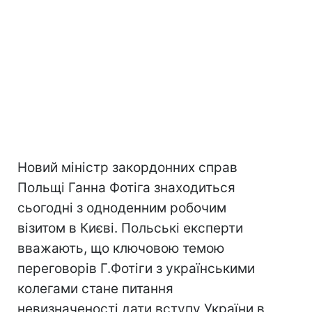
Новий міністр закордонних справ
Польщі Ганна Фотіга знаходиться
сьогодні з одноденним робочим
візитом в Києві. Польські експерти
вважають, що ключовою темою
переговорів Г.Фотіги з українськими
колегами стане питання
невизначеності дати вступу України в