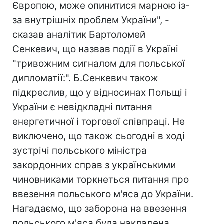
Європою, може опинитися марною із-
за внутрішніх проблем України", -
сказав аналітик Бартоломей
Сенкевич, що назвав події в Україні
"тривожним сигналом для польської
дипломатії:". Б.Сенкевич також
підкреслив, що у відносинах Польщі і
України є невідкладні питання
енергетичної і торгової співпраці. Не
виключено, що також сьогодні в ході
зустрічі польського міністра
закордонних справ з українськими
чиновниками торкнеться питання про
ввезення польського м'яса до України.
Нагадаємо, що заборона на ввезення
польського м'яса була накладена