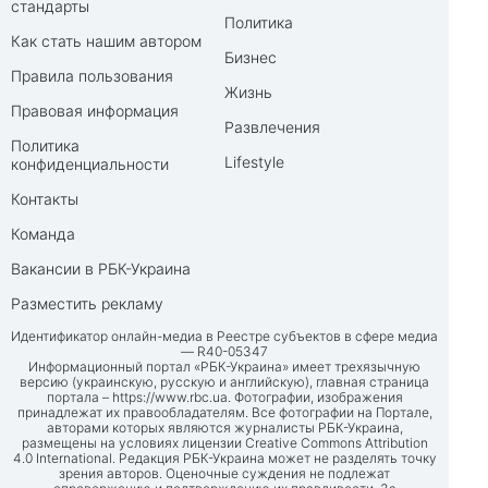
стандарты
Политика
Как стать нашим автором
Бизнес
Правила пользования
Жизнь
Правовая информация
Развлечения
Политика
Lifestyle
конфиденциальности
Контакты
Команда
Вакансии в РБК-Украина
Разместить рекламу
Идентификатор онлайн-медиа в Реестре субъектов в сфере медиа
— R40-05347
Информационный портал «РБК-Украина» имеет трехязычную
версию (украинскую, русскую и английскую), главная страница
портала –
https://www.rbc.ua
. Фотографии, изображения
принадлежат их правообладателям. Все фотографии на Портале,
авторами которых являются журналисты РБК-Украина,
размещены на условиях лицензии Creative Commons Attribution
4.0 International. Редакция РБК-Украина может не разделять точку
зрения авторов. Оценочные суждения не подлежат