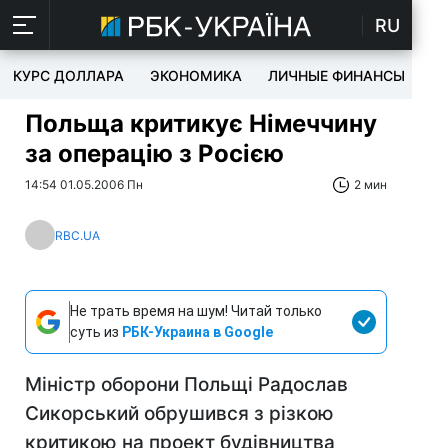
RU
КУРС ДОЛЛАРА
ЭКОНОМИКА
ЛИЧНЫЕ ФИНАНСЫ
T
Польща критикує Німеччину
за операцію з Росією
14:54 01.05.2006 Пн
2 мин
RBC.UA
Не трать время на шум! Читай только
суть из
РБК-Украина в Google
Міністр оборони Польщі Радослав
Сикорський обрушився з різкою
критикою на проект будівництва