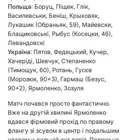
Польща
: Боруц, Піщек, Глік,
Василевськи, Беніш, Крыховяк,
Лукашик (Обраньяк, 59), Майевски,
Блащиковські, Рыбус (Косецки, 46),
Левандовскі
Україна
: Пятов, Федецький, Кучер,
Хачеріді, Шевчук, Степаненко
(Тимощук, 60), Ротань, Гусєв
(Морозюк, 90+3), Гармаш (Безус,
90+2), Ярмоленко, Зозуля
Матч почався просто фантастично.
Вже на другій хвилині Ярмоленко
вдався фірмовий прохід по правому
флангу зі зсувом в центр і подальшим
ударом у дальній кут воріт. Поляки не