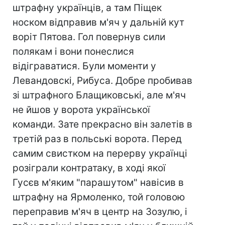
штрафну українців, а там Піщек
носком відправив м'яч у дальній кут
воріт Пятова. Гол повернув сили
полякам і вони понеслися
відіграватися. Були моменти у
Левандовскі, Рибуса. Добре пробивав
зі штрафного Блащиковські, але м'яч
не йшов у ворота української
команди. Зате прекрасно він залетів в
третій раз в польські ворота. Перед
самим свистком на перерву українці
розіграли контратаку, в ході якої
Гусєв м'яким "парашутом" навісив в
штрафну на Ярмоленко, той головою
переправив м'яч в центр на Зозулю, і