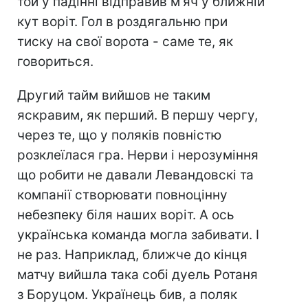
той у падінні відправив м'яч у ближній
кут воріт. Гол в роздягальню при
тиску на свої ворота - саме те, як
говориться.
Другий тайм вийшов не таким
яскравим, як перший. В першу чергу,
через те, що у поляків повністю
розклеїлася гра. Нерви і нерозуміння
що робити не давали Левандовскі та
компанії створювати повноцінну
небезпеку біля наших воріт. А ось
українська команда могла забивати. І
не раз. Наприклад, ближче до кінця
матчу вийшла така собі дуель Ротаня
з Боруцом. Українець бив, а поляк