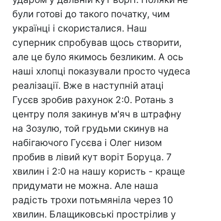
були готові до такого початку, чим
українці і скористалися. Наш
суперник спробував щось створити,
але це було якимось безликим. А ось
наші хлопці показували просто чудеса
реалізації. Вже в наступній атаці
Гусєв зробив рахунок 2:0. Ротань з
центру поля закинув м'яч в штрафну
на Зозулю, той грудьми скинув на
набігаючого Гусєва і Олег низом
пробив в лівий кут воріт Боруца. 7
хвилин і 2:0 на нашу користь - краще
придумати не можна. Але наша
радість трохи потьмяніла через 10
хвилин. Блащиковські прострілив у