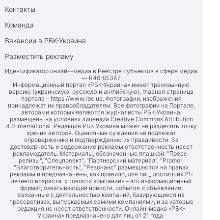
Контакты
Команда
Вакансии в РБК-Украина
Разместить рекламу
Идентификатор онлайн-медиа в Реестре субъектов в сфере медиа
— R40-05347
Информационный портал «РБК-Украина» имеет трехязычную
версию (украинскую, русскую и английскую), главная страница
портала –
https://www.rbc.ua
. Фотографии, изображения
принадлежат их правообладателям. Все фотографии на Портале,
авторами которых являются журналисты РБК-Украина,
размещены на условиях лицензии Creative Commons Attribution
4.0 International. Редакция РБК-Украина может не разделять точку
зрения авторов. Оценочные суждения не подлежат
опровержению и подтверждению их правдивости. За
достоверность и содержание рекламы ответственность несет
рекламодатель. Материалы, обозначенные плашкой: "Пресс-
релизы", "Спецпроект", "Партнерский материал", "Promo",
"Благотворительность", "Резонанс" размещаются на правах
рекламы и предназначены, как правило, для лиц, достигших 21-
летнего возраста. «Новости компании» – это информационный
формат, охватывающий новости, события и объявления,
связанные с деятельностью компаний, базирующиеся на
прессрелизах, выпускаемых самими компаниями, и за которые
редакция не несет ответственности. Онлайн-медиа «РБК-
Украина» предназначено для лиц от 21 года.