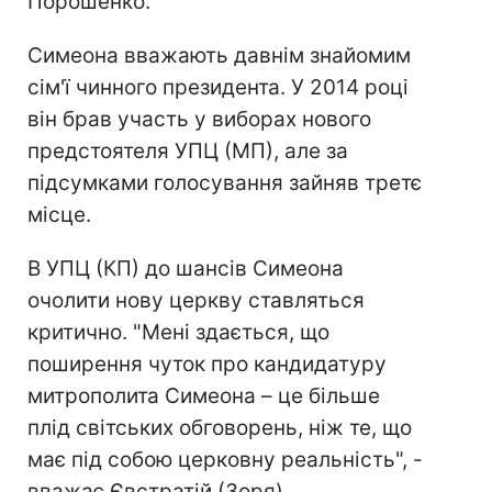
Порошенко.
Симеона вважають давнім знайомим
сім'ї чинного президента. У 2014 році
він брав участь у виборах нового
предстоятеля УПЦ (МП), але за
підсумками голосування зайняв третє
місце.
В УПЦ (КП) до шансів Симеона
очолити нову церкву ставляться
критично. "Мені здається, що
поширення чуток про кандидатуру
митрополита Симеона – це більше
плід світських обговорень, ніж те, що
має під собою церковну реальність", -
вважає Євстратій (Зоря).