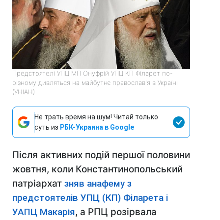
Предстоятелі УПЦ МП Онуфрій УПЦ КП Філарет по-
різному дивляться на майбутнє православ'я в Україні
(УНІАН)
Не трать время на шум! Читай только
суть из
РБК-Украина в Google
Після активних подій першої половини
жовтня, коли Константинопольський
патріархат
зняв анафему з
предстоятелів УПЦ (КП) Філарета і
УАПЦ Макарія
, а РПЦ розірвала