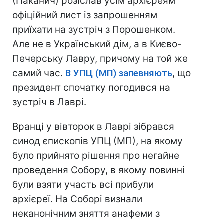
(Паканич) розіслав усім архієреям
офіційний лист із запрошенням
приїхати на зустріч з Порошенком.
Але не в Український дім, а в Києво-
Печерську Лавру, причому на той же
самий час.
В УПЦ (МП) запевняють
, що
президент спочатку погодився на
зустріч в Лаврі.
Вранці у вівторок в Лаврі зібрався
синод єпископів УПЦ (МП), на якому
було прийнято рішення про негайне
проведення Собору, в якому повинні
були взяти участь всі прибули
архієреї. На Соборі визнали
неканонічним зняття анафеми з