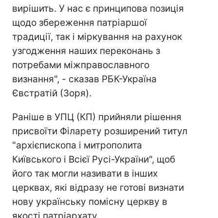
вирішить. У нас є принципова позиція
щодо збереження патріаршої
традиції, так і міркування на рахунок
узгодження наших переконань з
потребами міжправославного
визнання", - сказав РБК-Україна
Євстратій (Зоря).
Раніше в УПЦ (КП) прийняли рішення
присвоїти Філарету розширений титул
"архієпископа і митрополита
Київського і Всієї Русі-України", щоб
його так могли називати в інших
церквах, які відразу не готові визнати
нову українську помісну церкву в
якості патріархату.