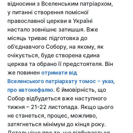
відносини з Вселенським патріархом,
у питанні створення помісної
православної церкви в Україні
настало зовнішнє затишшя. Вже
місяць триває підготовка до
об'єднавчого
C
обору, на якому, як
очікується, буде створена єдина
церква та обрано її предстоятеля. Він
же повинен
отримати від
Вселенського патріархату томос – указ,
про автокефалію
. Є ймовірність, що
Собор відбудеться вже наступного
тижня – 21-22 листопада. Якщо цього
не станеться, процес, можливо,
затягнеться мінімум до кінця року.
Детальніше про те, що відбувається