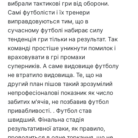
вибрали тактикові гри від оборони.
Самі футболісти і їх тренери
виправдовуються тим, що в
сучасному футболі набирає силу
тенденція гри тільки на результат. Так
команді простіше уникнути помилок і
враховувати в грі промахи
суперників. А саме видовище футболу
не втратило видовища. Те, що на
другий план пішов такий зрозумілий
непрофесіоналові показник як число
забитих м'ячів, не позбавив футбол
привабливості. . Футбол став
швидший. Фінальна стадія
результативної атаки, як правило,
проводиться в одне торкання, що не