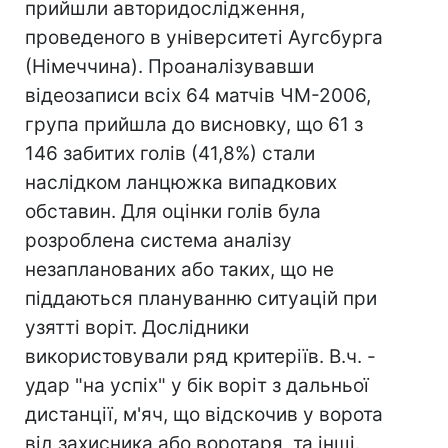
прийшли авторидослідження,
проведеного в університеті Аугсбурга
(Німеччина). Проаналізувавши
відеозаписи всіх 64 матчів ЧМ-2006,
група прийшла до висновку, що 61 з
146 забитих голів (41,8%) стали
наслідком ланцюжка випадкових
обставин. Для оцінки голів була
розроблена система аналізу
незапланованих або таких, що не
піддаються плануванню ситуацій при
узятті воріт. Дослідники
використовували ряд критеріїв. В.ч. -
удар "на успіх" у бік воріт з дальньої
дистанції, м'яч, що відскочив у ворота
від захисника або воротаря, та інші.