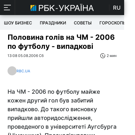
RU
ШОУ БИЗНЕС
ПРАЗДНИКИ
СОВЕТЫ
ГОРОСКОПЫ
Половина голів на ЧМ - 2006
по футболу - випадкові
13:08 05.08.2006 Сб
2 мин
RBC.UA
На ЧМ - 2006 по футболу майже
кожен другий гол був забитий
випадково. До такого висновку
прийшли авторидослідження,
проведеного в університеті Аугсбурга