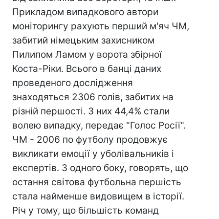
Прикладом випадкового автори
моніторингу рахують перший м'яч ЧМ,
забитий німецьким захисником
Пилипом Ламом у ворота збірної
Коста-Ріки. Всього в банці даних
проведеного дослідження
знаходяться 2306 голів, забитих на
різній першості. З них 44,4% стали
волею випадку, передає "Голос Росії".
ЧМ - 2006 по футболу продовжує
викликати емоції у уболівальників і
експертів. З одного боку, говорять, що
остання світова футбольна першість
стала найменше видовищем в історії.
Річ у тому, що більшість команд