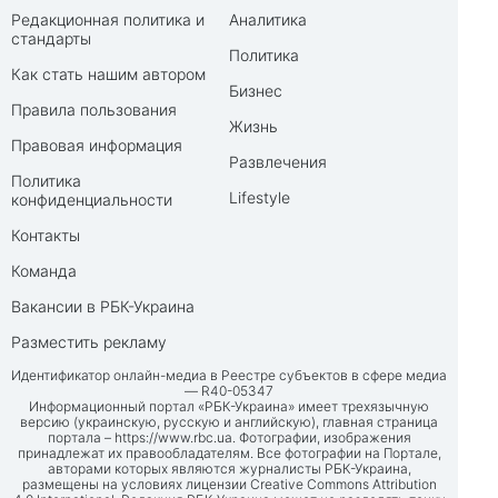
Редакционная политика и
Аналитика
стандарты
Политика
Как стать нашим автором
Бизнес
Правила пользования
Жизнь
Правовая информация
Развлечения
Политика
Lifestyle
конфиденциальности
Контакты
Команда
Вакансии в РБК-Украина
Разместить рекламу
Идентификатор онлайн-медиа в Реестре субъектов в сфере медиа
— R40-05347
Информационный портал «РБК-Украина» имеет трехязычную
версию (украинскую, русскую и английскую), главная страница
портала –
https://www.rbc.ua
. Фотографии, изображения
принадлежат их правообладателям. Все фотографии на Портале,
авторами которых являются журналисты РБК-Украина,
размещены на условиях лицензии Creative Commons Attribution