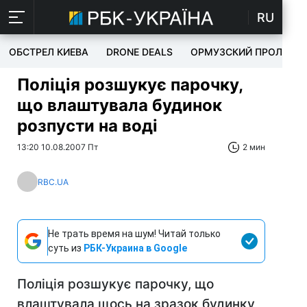
RU
ОБСТРЕЛ КИЕВА
DRONE DEALS
ОРМУЗСКИЙ ПРОЛИВ
Поліція розшукує парочку,
що влаштувала будинок
розпусти на воді
13:20 10.08.2007 Пт
2 мин
RBC.UA
Не трать время на шум! Читай только
суть из
РБК-Украина в Google
Поліція розшукує парочку, що
влаштувала щось на зразок будинку