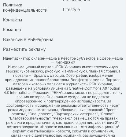
Политика
Lifestyle
конфиденциальности
Контакты
Команда
Вакансии в РБК-Украина
Разместить рекламу
Идентификатор онлайн-медиа в Реестре субъектов в сфере медиа
— R40-05347
Информационный портал «РБК-Украина» имеет трехязычную
версию (украинскую, русскую и английскую), главная страница
портала –
https://www.rbc.ua
. Фотографии, изображения
принадлежат их правообладателям. Все фотографии на Портале,
авторами которых являются журналисты РБК-Украина,
размещены на условиях лицензии Creative Commons Attribution
4.0 International. Редакция РБК-Украина может не разделять точку
зрения авторов. Оценочные суждения не подлежат
опровержению и подтверждению их правдивости. За
достоверность и содержание рекламы ответственность несет
рекламодатель. Материалы, обозначенные плашкой: "Пресс-
релизы", "Спецпроект", "Партнерский материал", "Promo",
"Благотворительность", "Резонанс" размещаются на правах
рекламы и предназначены, как правило, для лиц, достигших 21-
летнего возраста. «Новости компании» – это информационный
формат, охватывающий новости, события и объявления,
связанные с деятельностью компаний, базирующиеся на