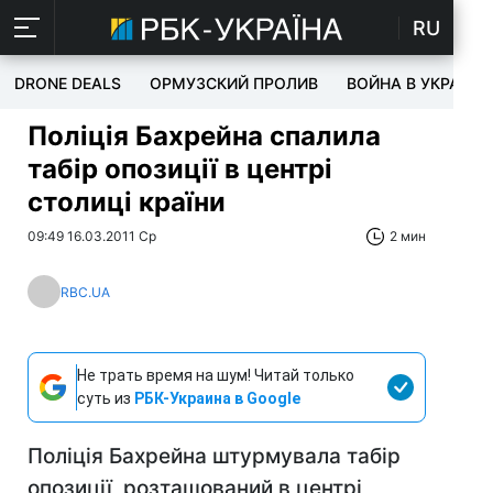
RU
DRONE DEALS
ОРМУЗСКИЙ ПРОЛИВ
ВОЙНА В УКРАИНЕ
Поліція Бахрейна спалила
табір опозиції в центрі
столиці країни
09:49 16.03.2011 Ср
2 мин
RBC.UA
Не трать время на шум! Читай только
суть из
РБК-Украина в Google
Поліція Бахрейна штурмувала табір
опозиції, розташований в центрі