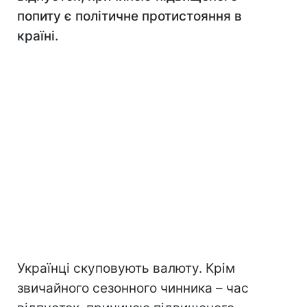
попиту є політичне протистояння в
країні.
Українці скуповують валюту. Крім
звичайного сезонного чинника – час