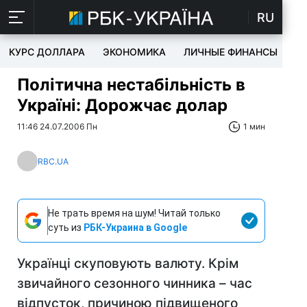
RU
КУРС ДОЛЛАРА
ЭКОНОМИКА
ЛИЧНЫЕ ФИНАНСЫ
T
Політична нестабільність в
Україні: Дорожчає долар
11:46 24.07.2006 Пн
1 мин
RBC.UA
Не трать время на шум! Читай только
суть из
РБК-Украина в Google
Українці скуповують валюту. Крім
звичайного сезонного чинника – час
відпусток, причиною підвищеного