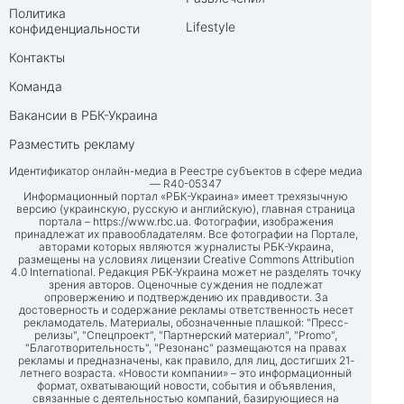
Политика
Lifestyle
конфиденциальности
Контакты
Команда
Вакансии в РБК-Украина
Разместить рекламу
Идентификатор онлайн-медиа в Реестре субъектов в сфере медиа
— R40-05347
Информационный портал «РБК-Украина» имеет трехязычную
версию (украинскую, русскую и английскую), главная страница
портала –
https://www.rbc.ua
. Фотографии, изображения
принадлежат их правообладателям. Все фотографии на Портале,
авторами которых являются журналисты РБК-Украина,
размещены на условиях лицензии Creative Commons Attribution
4.0 International. Редакция РБК-Украина может не разделять точку
зрения авторов. Оценочные суждения не подлежат
опровержению и подтверждению их правдивости. За
достоверность и содержание рекламы ответственность несет
рекламодатель. Материалы, обозначенные плашкой: "Пресс-
релизы", "Спецпроект", "Партнерский материал", "Promo",
"Благотворительность", "Резонанс" размещаются на правах
рекламы и предназначены, как правило, для лиц, достигших 21-
летнего возраста. «Новости компании» – это информационный
формат, охватывающий новости, события и объявления,
связанные с деятельностью компаний, базирующиеся на