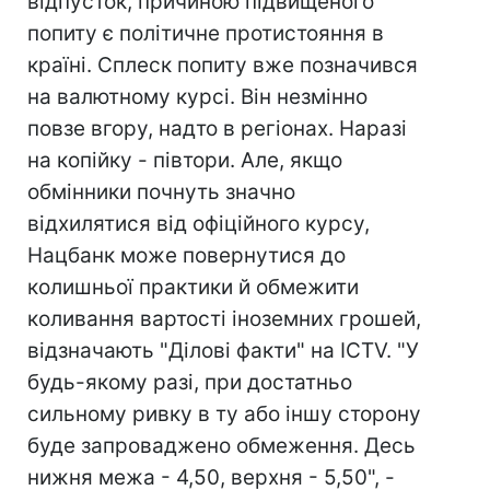
відпусток, причиною підвищеного
попиту є політичне протистояння в
країні. Сплеск попиту вже позначився
на валютному курсі. Він незмінно
повзе вгору, надто в регіонах. Наразі
на копійку - півтори. Але, якщо
обмінники почнуть значно
відхилятися від офіційного курсу,
Нацбанк може повернутися до
колишньої практики й обмежити
коливання вартості іноземних грошей,
відзначають "Ділові факти" на ICTV. "У
будь-якому разі, при достатньо
сильному ривку в ту або іншу сторону
буде запроваджено обмеження. Десь
нижня межа - 4,50, верхня - 5,50", -