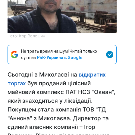
Фото: Ігор Волошин
Не трать время на шум! Читай только
суть из
РБК-Украина в Google
Сьогодні в Миколаєві на
відкритих
торгах
був проданий цілісний
майновий комплекс ПАТ НСЗ "Океан",
який знаходиться у ліквідації.
Покупцем стала компанія ТОВ "ТД
"Аннона" з Миколаєва. Директор та
єдиний власник компанії – Ігор