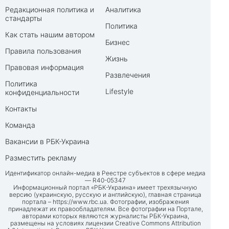
Редакционная политика и
Аналитика
стандарты
Политика
Как стать нашим автором
Бизнес
Правила пользования
Жизнь
Правовая информация
Развлечения
Политика
Lifestyle
конфиденциальности
Контакты
Команда
Вакансии в РБК-Украина
Разместить рекламу
Идентификатор онлайн-медиа в Реестре субъектов в сфере медиа
— R40-05347
Информационный портал «РБК-Украина» имеет трехязычную
версию (украинскую, русскую и английскую), главная страница
портала –
https://www.rbc.ua
. Фотографии, изображения
принадлежат их правообладателям. Все фотографии на Портале,
авторами которых являются журналисты РБК-Украина,
размещены на условиях лицензии Creative Commons Attribution