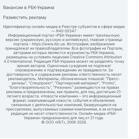
Вакансии в РБК-Украина
Разместить рекламу
Идентификатор онлайн-медиа в Реестре субъектов в сфере медиа
— R40-05347
Информационный портал «РБК-Украина» имеет трехязычную
версию (украинскую, русскую и английскую), главная страница
портала –
https://www.rbc.ua
. Фотографии, изображения
принадлежат их правообладателям. Все фотографии на Портале,
авторами которых являются журналисты РБК-Украина,
размещены на условиях лицензии Creative Commons Attribution
4.0 International. Редакция РБК-Украина может не разделять точку
зрения авторов. Оценочные суждения не подлежат
опровержению и подтверждению их правдивости. За
достоверность и содержание рекламы ответственность несет
рекламодатель. Материалы, обозначенные плашкой: "Пресс-
релизы", "Спецпроект", "Партнерский материал", "Promo",
"Благотворительность", "Резонанс" размещаются на правах
рекламы и предназначены, как правило, для лиц, достигших 21-
летнего возраста. «Новости компании» – это информационный
формат, охватывающий новости, события и объявления,
связанные с деятельностью компаний, базирующиеся на
прессрелизах, выпускаемых самими компаниями, и за которые
редакция не несет ответственности. Онлайн-медиа «РБК-
Украина» предназначено для лиц от 21 года.
© ООО «УБТ», 2006-2026.