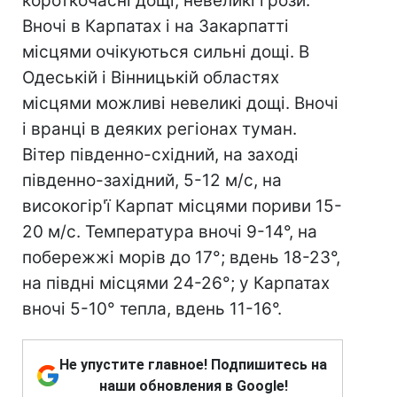
короткочасні дощі, невеликі грози.
Вночі в Карпатах і на Закарпатті
місцями очікуються сильні дощі. В
Одеській і Вінницькій областях
місцями можливі невеликі дощі. Вночі
і вранці в деяких регіонах туман.
Вітер південно-східний, на заході
південно-західний, 5-12 м/с, на
високогір'ї Карпат місцями пориви 15-
20 м/с. Температура вночі 9-14°, на
побережжі морів до 17°; вдень 18-23°,
на півдні місцями 24-26°; у Карпатах
вночі 5-10° тепла, вдень 11-16°.
Не упустите главное! Подпишитесь на
наши обновления в Google!