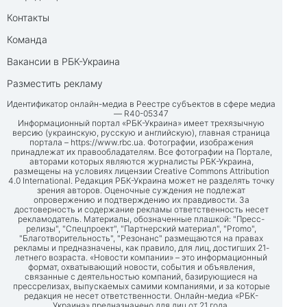
Контакты
Команда
Вакансии в РБК-Украина
Разместить рекламу
Идентификатор онлайн-медиа в Реестре субъектов в сфере медиа
— R40-05347
Информационный портал «РБК-Украина» имеет трехязычную
версию (украинскую, русскую и английскую), главная страница
портала –
https://www.rbc.ua
. Фотографии, изображения
принадлежат их правообладателям. Все фотографии на Портале,
авторами которых являются журналисты РБК-Украина,
размещены на условиях лицензии Creative Commons Attribution
4.0 International. Редакция РБК-Украина может не разделять точку
зрения авторов. Оценочные суждения не подлежат
опровержению и подтверждению их правдивости. За
достоверность и содержание рекламы ответственность несет
рекламодатель. Материалы, обозначенные плашкой: "Пресс-
релизы", "Спецпроект", "Партнерский материал", "Promo",
"Благотворительность", "Резонанс" размещаются на правах
рекламы и предназначены, как правило, для лиц, достигших 21-
летнего возраста. «Новости компании» – это информационный
формат, охватывающий новости, события и объявления,
связанные с деятельностью компаний, базирующиеся на
прессрелизах, выпускаемых самими компаниями, и за которые
редакция не несет ответственности. Онлайн-медиа «РБК-
Украина» предназначено для лиц от 21 года.