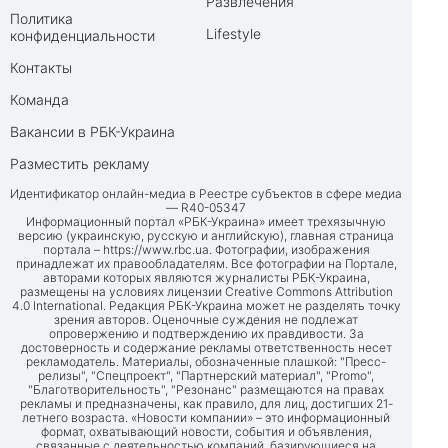
Развлечения
Политика
Lifestyle
конфиденциальности
Контакты
Команда
Вакансии в РБК-Украина
Разместить рекламу
Идентификатор онлайн-медиа в Реестре субъектов в сфере медиа
— R40-05347
Информационный портал «РБК-Украина» имеет трехязычную
версию (украинскую, русскую и английскую), главная страница
портала –
https://www.rbc.ua
. Фотографии, изображения
принадлежат их правообладателям. Все фотографии на Портале,
авторами которых являются журналисты РБК-Украина,
размещены на условиях лицензии Creative Commons Attribution
4.0 International. Редакция РБК-Украина может не разделять точку
зрения авторов. Оценочные суждения не подлежат
опровержению и подтверждению их правдивости. За
достоверность и содержание рекламы ответственность несет
рекламодатель. Материалы, обозначенные плашкой: "Пресс-
релизы", "Спецпроект", "Партнерский материал", "Promo",
"Благотворительность", "Резонанс" размещаются на правах
рекламы и предназначены, как правило, для лиц, достигших 21-
летнего возраста. «Новости компании» – это информационный
формат, охватывающий новости, события и объявления,
связанные с деятельностью компаний, базирующиеся на