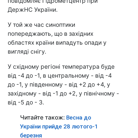
повідомляє Гідрометцентр при
ДержНС України.
У той же час синоптики
попереджають, що в західних
областях країни випадуть опади у
вигляді снігу.
У східному регіоні температура буде
від -4 до -1, в центральному - від -4
до -1, у південному - від +2 до +4, у
західному - від -1 до +2, у північному -
від -5 до - 3.
Читайте також:
Весна до
України прийде 28 лютого-1
березня