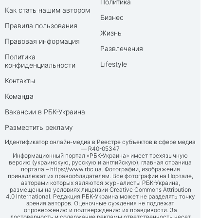
Политика
Как стать нашим автором
Бизнес
Правила пользования
Жизнь
Правовая информация
Развлечения
Политика
Lifestyle
конфиденциальности
Контакты
Команда
Вакансии в РБК-Украина
Разместить рекламу
Идентификатор онлайн-медиа в Реестре субъектов в сфере медиа
— R40-05347
Информационный портал «РБК-Украина» имеет трехязычную
версию (украинскую, русскую и английскую), главная страница
портала –
https://www.rbc.ua
. Фотографии, изображения
принадлежат их правообладателям. Все фотографии на Портале,
авторами которых являются журналисты РБК-Украина,
размещены на условиях лицензии Creative Commons Attribution
4.0 International. Редакция РБК-Украина может не разделять точку
зрения авторов. Оценочные суждения не подлежат
опровержению и подтверждению их правдивости. За
достоверность и содержание рекламы ответственность несет