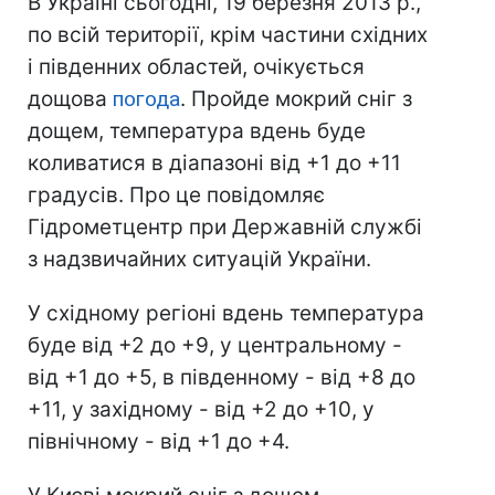
В Україні сьогодні, 19 березня 2013 р.,
по всій території, крім частини східних
і південних областей, очікується
дощова
погода
. Пройде мокрий сніг з
дощем, температура вдень буде
коливатися в діапазоні від +1 до +11
градусів. Про це повідомляє
Гідрометцентр при Державній службі
з надзвичайних ситуацій України.
У східному регіоні вдень температура
буде від +2 до +9, у центральному -
від +1 до +5, в південному - від +8 до
+11, у західному - від +2 до +10, у
північному - від +1 до +4.