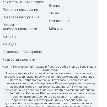
Как стать нашим автором
Бизнес
Правила пользования
Жизнь
Правовая информация
Развлечения
Политика
Lifestyle
конфиденциальности
Контакты
Команда
Вакансии в РБК-Украина
Разместить рекламу
Идентификатор онлайн-медиа в Реестре субъектов в сфере медиа
— R40-05347
Информационный портал «РБК-Украина» имеет трехязычную
версию (украинскую, русскую и английскую), главная страница
портала –
https://www.rbc.ua
. Фотографии, изображения
принадлежат их правообладателям. Все фотографии на Портале,
авторами которых являются журналисты РБК-Украина,
размещены на условиях лицензии Creative Commons Attribution
4.0 International. Редакция РБК-Украина может не разделять точку
зрения авторов. Оценочные суждения не подлежат
опровержению и подтверждению их правдивости. За
достоверность и содержание рекламы ответственность несет
рекламодатель. Материалы, обозначенные плашкой: "Пресс-