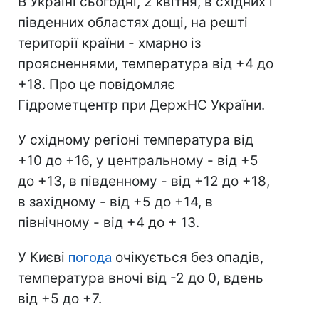
В Україні сьогодні, 2 квітня, в східних і
південних областях дощі, на решті
території країни - хмарно із
проясненнями, температура від +4 до
+18. Про це повідомляє
Гідрометцентр при ДержНС України.
У східному регіоні температура від
+10 до +16, у центральному - від +5
до +13, в південному - від +12 до +18,
в західному - від +5 до +14, в
північному - від +4 до + 13.
У Києві
погода
очікується без опадів,
температура вночі від -2 до 0, вдень
від +5 до +7.