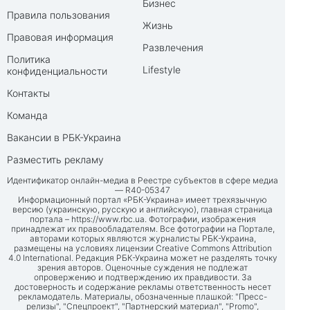
Бизнес
Правила пользования
Жизнь
Правовая информация
Развлечения
Политика
Lifestyle
конфиденциальности
Контакты
Команда
Вакансии в РБК-Украина
Разместить рекламу
Идентификатор онлайн-медиа в Реестре субъектов в сфере медиа
— R40-05347
Информационный портал «РБК-Украина» имеет трехязычную
версию (украинскую, русскую и английскую), главная страница
портала –
https://www.rbc.ua
. Фотографии, изображения
принадлежат их правообладателям. Все фотографии на Портале,
авторами которых являются журналисты РБК-Украина,
размещены на условиях лицензии Creative Commons Attribution
4.0 International. Редакция РБК-Украина может не разделять точку
зрения авторов. Оценочные суждения не подлежат
опровержению и подтверждению их правдивости. За
достоверность и содержание рекламы ответственность несет
рекламодатель. Материалы, обозначенные плашкой: "Пресс-
релизы", "Спецпроект", "Партнерский материал", "Promo",