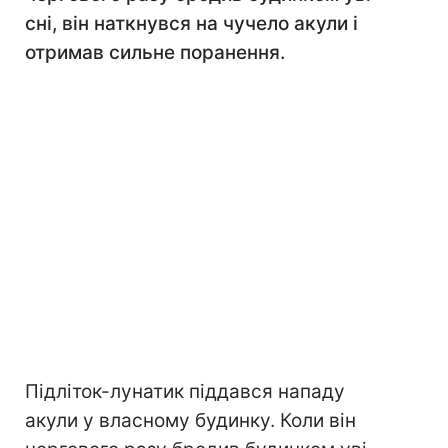
сні, він наткнувся на чучело акули і
отримав сильне поранення.
Підліток-лунатик піддався нападу
акули у власному будинку. Коли він