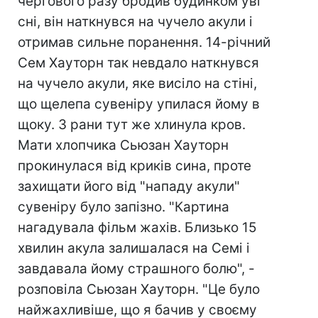
чергового разу бродив будинком уві
сні, він наткнувся на чучело акули і
отримав сильне поранення. 14-річний
Сем Хауторн так невдало наткнувся
на чучело акули, яке висіло на стіні,
що щелепа сувеніру упилася йому в
щоку. З рани тут же хлинула кров.
Мати хлопчика Сьюзан Хауторн
прокинулася від криків сина, проте
захищати його від "нападу акули"
сувеніру було запізно. "Картина
нагадувала фільм жахів. Близько 15
хвилин акула залишалася на Семі і
завдавала йому страшного болю", -
розповіла Сьюзан Хауторн. "Це було
найжахливіше, що я бачив у своєму