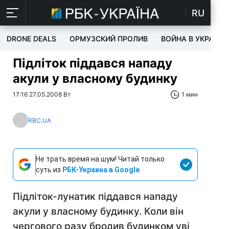
RU
DRONE DEALS
ОРМУЗСКИЙ ПРОЛИВ
ВОЙНА В УКРАИНЕ
Підліток піддався нападу
акули у власному будинку
17:16 27.05.2008 Вт
1 мин
RBC.UA
Не трать время на шум! Читай только
суть из
РБК-Украина в Google
Підліток-лунатик піддався нападу
акули у власному будинку. Коли він
чергового разу бродив будинком уві