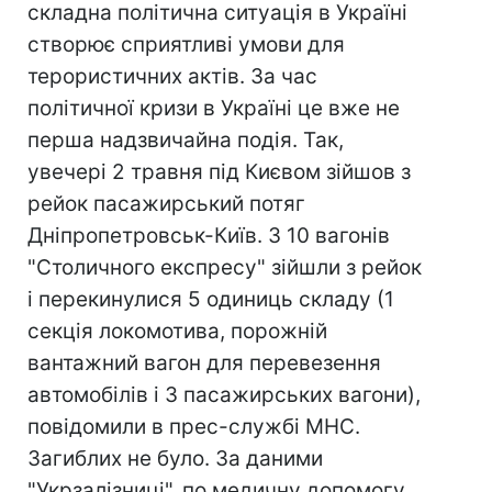
складна політична ситуація в Україні
створює сприятливі умови для
терористичних актів. За час
політичної кризи в Україні це вже не
перша надзвичайна подія. Так,
увечері 2 травня під Києвом зійшов з
рейок пасажирський потяг
Дніпропетровськ-Київ. З 10 вагонів
"Столичного експресу" зійшли з рейок
і перекинулися 5 одиниць складу (1
секція локомотива, порожній
вантажний вагон для перевезення
автомобілів і 3 пасажирських вагони),
повідомили в прес-службі МНС.
Загиблих не було. За даними
"Укрзалізниці", по медичну допомогу