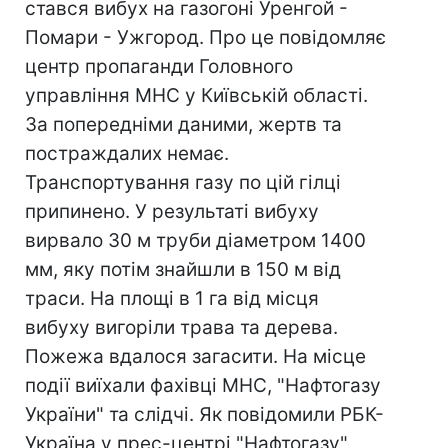
стався вибух на газогоні Уренгой -
Помари - Ужгород. Про це повідомляє
центр пропаганди Головного
управління МНС у Київській області.
За попередніми даними, жертв та
постраждалих немає.
Транспортування газу по цій гілці
припинено. У результаті вибуху
вирвало 30 м труби діаметром 1400
мм, яку потім знайшли в 150 м від
траси. На площі в 1 га від місця
вибуху вигоріли трава та дерева.
Пожежа вдалося загасити. На місце
події виїхали фахівці МНС, "Нафтогазу
України" та слідчі. Як повідомили РБК-
Україна у прес-центрі "Нафтогазу",