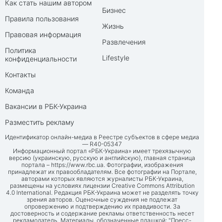
Как стать нашим автором
Бизнес
Правила пользования
Жизнь
Правовая информация
Развлечения
Политика
Lifestyle
конфиденциальности
Контакты
Команда
Вакансии в РБК-Украина
Разместить рекламу
Идентификатор онлайн-медиа в Реестре субъектов в сфере медиа
— R40-05347
Информационный портал «РБК-Украина» имеет трехязычную
версию (украинскую, русскую и английскую), главная страница
портала –
https://www.rbc.ua
. Фотографии, изображения
принадлежат их правообладателям. Все фотографии на Портале,
авторами которых являются журналисты РБК-Украина,
размещены на условиях лицензии Creative Commons Attribution
4.0 International. Редакция РБК-Украина может не разделять точку
зрения авторов. Оценочные суждения не подлежат
опровержению и подтверждению их правдивости. За
достоверность и содержание рекламы ответственность несет
рекламодатель. Материалы, обозначенные плашкой: "Пресс-