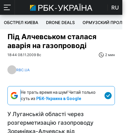
RU
ОБСТРЕЛ КИЕВА
DRONE DEALS
ОРМУЗСКИЙ ПРОЛИВ
Під Алчевськом сталася
аварія на газопроводі
18:44 08.11.2009 Вс
2 мин
RBC.UA
Не трать время на шум! Читай только
суть из
РБК-Украина в Google
У Луганській області через
розгерметизацію газопроводу
Зоринівка-Алчевськ від