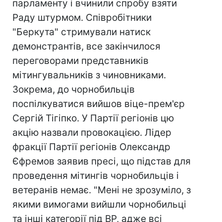
парламенту і вчинили спробу взяти
Раду штурмом. Співробітники
"Беркута" стримували натиск
демонстрантів, все закінчилося
переговорами представників
мітингувальників з чиновниками.
Зокрема, до чорнобильців
поспілкуватися вийшов віце-прем'єр
Сергій Тігіпко. У Партії регіонів цю
акцію назвали провокацією. Лідер
фракції Партії регіонів Олександр
Єфремов заявив пресі, що підстав для
проведення мітингів чорнобильців і
ветеранів немає. "Мені не зрозуміло, з
якими вимогами вийшли чорнобильці
та інші категорії під ВР, адже всі