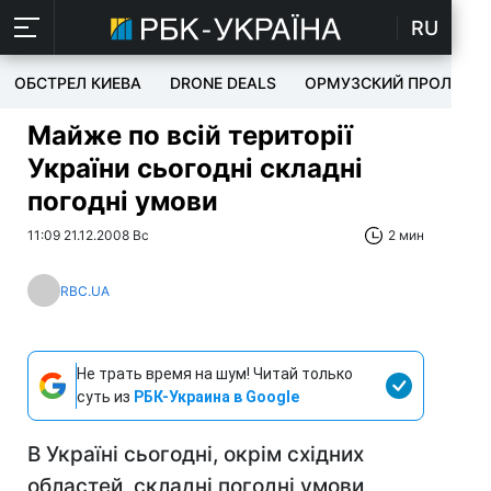
RU
ОБСТРЕЛ КИЕВА
DRONE DEALS
ОРМУЗСКИЙ ПРОЛИВ
Майже по всій території
України сьогодні складні
погодні умови
11:09 21.12.2008 Вс
2 мин
RBC.UA
Не трать время на шум! Читай только
суть из
РБК-Украина в Google
В Україні сьогодні, окрім східних
областей, складні погодні умови